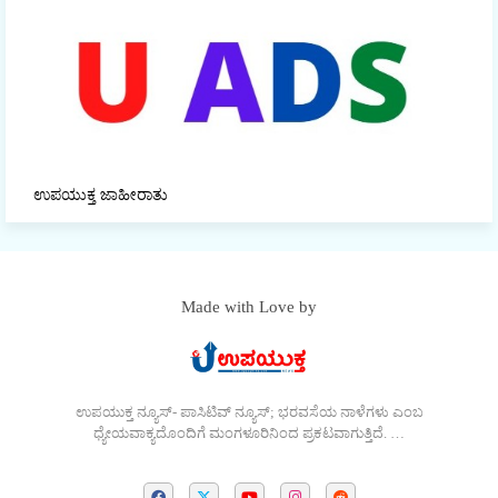
ಉಪಯುಕ್ತ ಜಾಹೀರಾತು
Made with Love by
ಉಪಯುಕ್ತ ನ್ಯೂಸ್- ಪಾಸಿಟಿವ್ ನ್ಯೂಸ್; ಭರವಸೆಯ ನಾಳೆಗಳು ಎಂಬ
ಧ್ಯೇಯವಾಕ್ಯದೊಂದಿಗೆ ಮಂಗಳೂರಿನಿಂದ ಪ್ರಕಟವಾಗುತ್ತಿದೆ. …