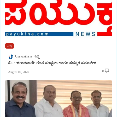
ಸುದ್ದಿ
Upayuktha
ಸುದ್ದಿ
ಸೆ.6: 'ಕರಾಡವಾಣಿ’ ರಜತ ಸಂಭ್ರಮ ಹಾಗೂ ಸದಸ್ಯರ ಸಮಾವೇಶ
0
August 07, 2026