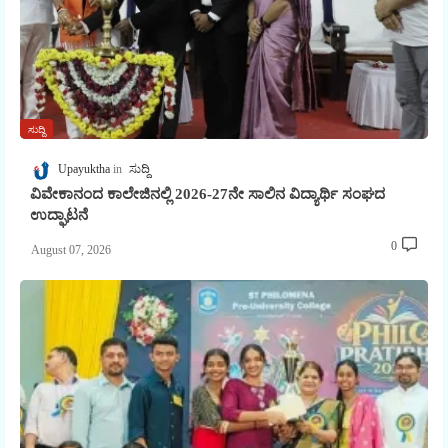
ಸುದ್ದಿ
Upayuktha
ಸುದ್ದಿ
ವಿವೇಕಾನಂದ ಕಾಲೇಜಿನಲ್ಲಿ 2026-27ನೇ ಸಾಲಿನ ವಿದ್ಯಾರ್ಥಿ ಸಂಘದ
ಉದ್ಘಾಟನೆ
0
August 07, 2026