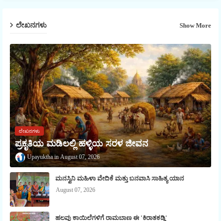
ಲೇಖನಗಳು
Show More
ಲೇಖನಗಳು
ಪ್ರಕೃತಿಯ ಮಡಿಲಲ್ಲಿ ಹಳ್ಳಿಯ ಸರಳ ಜೀವನ
Upayuktha
August 07, 2026
ಮನಸ್ವಿನಿ ಮಹಿಳಾ ವೇದಿಕೆ ಮತ್ತು ಬನವಾಸಿ ಸಾಹಿತ್ಯ ಯಾನ
August 07, 2026
ಹಲವು ಕಾಯಿಲೆಗಳಿಗೆ ರಾಮಬಾಣ ಈ 'ಕಿರಾತಕಡ್ಡಿ'