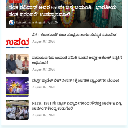
ಕ್ಯಾಂಪಸ್
ಸಂತ ರವಿದಾಸ್ ಅವರ 650ನೇ ಜನ್ಮ ಜಯಂತಿ; 'ಭಾರತೀಯ
ಸಂತ ಪರಂಪರೆ' ಉಪನ್ಯಾಸಮಾಲೆ
Upayuktha
August 07, 2026
ಸೆ.6: 'ಕರಾಡವಾಣಿ’ ರಜತ ಸಂಭ್ರಮ ಹಾಗೂ ಸದಸ್ಯರ ಸಮಾವೇಶ
August 07, 2026
ನಾರಾಯಣಗುರು ಜಯಂತಿ ಸಮಿತಿ ನೂತನ ಅಧ್ಯಕ್ಷ ಅಶೋಕ್ ಸನ್ನತಿಗೆ
ಅಭಿನಂದನೆ
August 07, 2026
ವರ್ಲ್ಡ್ ಪ್ಯಾಡೆಲ್ ಲೀಗ್ ಸೀಸನ್ 4ಕ್ಕೆ ಜಾಗತಿಕ ಬ್ರ್ಯಾಂಡ್‌ಗಳ ಬೆಂಬಲ!
August 07, 2026
NITK: 1981 ನೇ ಬ್ಯಾಚ್ ವಿದ್ಯಾರ್ಥಿಗಳಿಂದ ಸೌರಶಕ್ತಿ ಚಾಲಿತ ಇ ಬಗ್ಗಿ,
ಚಾರ್ಜಿಂಗ್ ಕೇಂದ್ರ ಉಡುಗೊರೆ
August 07, 2026