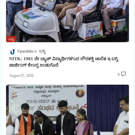
ಸುದ್ದಿ
Upayuktha
ಸುದ್ದಿ
NITK: 1981 ನೇ ಬ್ಯಾಚ್ ವಿದ್ಯಾರ್ಥಿಗಳಿಂದ ಸೌರಶಕ್ತಿ ಚಾಲಿತ ಇ ಬಗ್ಗಿ,
ಚಾರ್ಜಿಂಗ್ ಕೇಂದ್ರ ಉಡುಗೊರೆ
0
August 07, 2026