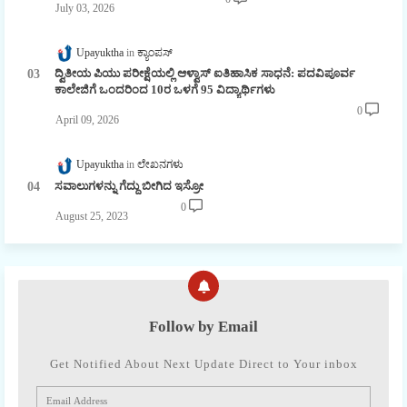
July 03, 2026
Upayuktha
ಕ್ಯಾಂಪಸ್
ದ್ವಿತೀಯ ಪಿಯು ಪರೀಕ್ಷೆಯಲ್ಲಿ ಆಳ್ವಾಸ್ ಐತಿಹಾಸಿಕ ಸಾಧನೆ: ಪದವಿಪೂರ್ವ
ಕಾಲೇಜಿಗೆ ಒಂದರಿಂದ 10ರ ಒಳಗೆ 95 ವಿದ್ಯಾರ್ಥಿಗಳು
0
April 09, 2026
Upayuktha
ಲೇಖನಗಳು
ಸವಾಲುಗಳನ್ನು ಗೆದ್ದು ಬೀಗಿದ ಇಸ್ರೋ
0
August 25, 2023
Follow by Email
Get Notified About Next Update Direct to Your inbox