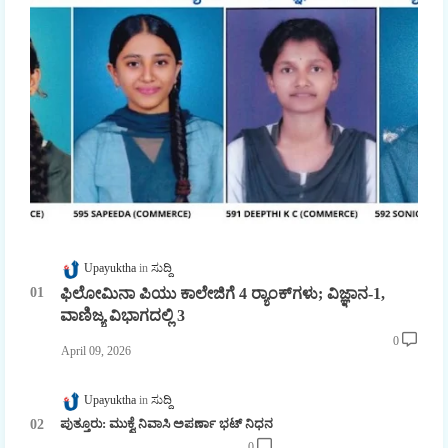
Upayuktha
ಸುದ್ದಿ
ಫಿಲೋಮಿನಾ ಪಿಯು ಕಾಲೇಜಿಗೆ 4 ರ್‍ಯಾಂಕ್‌ಗಳು; ವಿಜ್ಞಾನ-1,
ವಾಣಿಜ್ಯ ವಿಭಾಗದಲ್ಲಿ 3
0
April 09, 2026
Upayuktha
ಸುದ್ದಿ
ಪುತ್ತೂರು: ಮುಕ್ವೆ ನಿವಾಸಿ ಅಪರ್ಣಾ ಭಟ್ ನಿಧನ
0