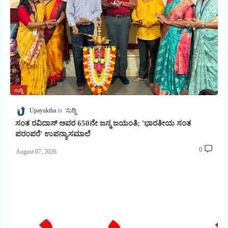
ಸುದ್ದಿ
Upayuktha
ಸುದ್ದಿ
ಸಂತ ರವಿದಾಸ್ ಅವರ 650ನೇ ಜನ್ಮ ಜಯಂತಿ; 'ಭಾರತೀಯ ಸಂತ
ಪರಂಪರೆ' ಉಪನ್ಯಾಸಮಾಲೆ
0
August 07, 2026