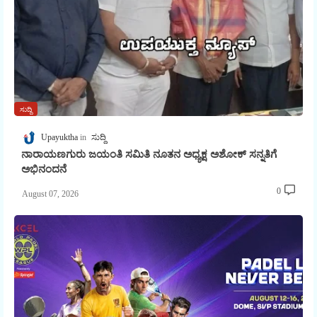
ಸುದ್ದಿ
Upayuktha
ಸುದ್ದಿ
ನಾರಾಯಣಗುರು ಜಯಂತಿ ಸಮಿತಿ ನೂತನ ಅಧ್ಯಕ್ಷ ಅಶೋಕ್ ಸನ್ನತಿಗೆ
ಅಭಿನಂದನೆ
0
August 07, 2026