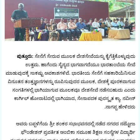
ಪುತ್ತೂರು:
ಸೇನೆಗೆ ಸೇರುವ ಮೂಲಕ ದೇಶಸೇವೆಯನ್ನು ಕೈಗೆತ್ತಿಕೊಳ್ಳುವುದು
ಉತ್ತಮ. ಹಾಗೆಂದು ಸೈನ್ಯದ ಭಾಗವಾಗದೆಯೂ ಭಾರತಾಂಬೆಯ ಸೇವೆ
ಮಾಡುವುದಕ್ಕೆ ಸಾಕಷ್ಟು ಅವಕಾಶಗಳಿವೆ. ಭಾರತೀಯ ಸೇನೆಗೆ ಸಹಕಾರಿಯೆನಿಸುವ
ವಿನೂತನ ತಂತ್ರಜ್ಞಾನಗಳನ್ನು ರೂಪಿಸುವುದರ ಮೂಲಕ, ದೇಶಕ್ಕೆ ಪೂರಕವಾಗುವ
ಸಂಗತಿಗಳಲ್ಲಿ ಭಾಗಿಯಾಗುವ ಮೂಲಕವೂ ದೇಶಸೇವೆ ನಡೆಸಬಹುದು ಎಂದು
ಕಾರ್ಗಿಲ್ ಹೋರಾಟದಲ್ಲಿ ಭಾಗಿಯಾದ, ಸೇನಾಪದಕ ಪುರಸ್ಕೃತ ಕ್ಯಾ. ನವೀನ್
ನಾಗಪ್ಪ ಹೇಳಿದರು.
ಅವರು ಬಪ್ಪಳಿಗೆಯ ಶ್ರೀ ಶಂಕರ ಸಭಾಭವನದಲ್ಲಿ ನಡೆದ ನಗರದ ನಟ್ಟೋಜ
ಫೌಂಡೇಶನ್ ಪ್ರವರ್ತಿತ ಅಂಬಿಕಾ ಸಮೂಹ ಶಿಕ್ಷಣ ಸಂಸ್ಥೆಗಳ ವಿದ್ಯಾರ್ಥಿ