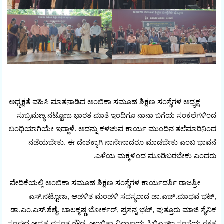
ಅಧ್ಯಕ್ಷತೆ ವಹಿಸಿ ಮಾತನಾಡಿದ ಅಂಬಿಕಾ ಸಮೂಹ ಶಿಕ್ಷಣ ಸಂಸ್ಥೆಗಳ ಅಧ್ಯಕ್ಷ
ಸುಬ್ರಮಣ್ಯ ನಟ್ಟೋಜ ಭಾರತ ಮಾತೆ ಇಂದಿಗೂ ನಾನಾ ಬಗೆಯ ಸಂಕಲೆಗಳಿಂದ
ಬಂಧಿಯಾಗಿಯೇ ಇದ್ದಾಳೆ. ಅದನ್ನು ಕಳಚುವ ಕಾರ್ಯ ಮುಂದಿನ ತಲೆಮಾರಿನಿಂದ
ನಡೆಯಬೇಕು. ಈ ದೇಶಕ್ಕಾಗಿ ನಾನೇನಾದರೂ ಮಾಡಬೇಕು ಎಂಬ ಭಾವನೆ
ಎಳೆಯ ಮಕ್ಕಳಿಂದ ಮೂಡಿಬರಬೇಕು ಎಂದರು.
ವೇದಿಕೆಯಲ್ಲಿ ಅಂಬಿಕಾ ಸಮೂಹ ಶಿಕ್ಷಣ ಸಂಸ್ಥೆಗಳ ಕಾರ್ಯದರ್ಶಿ ರಾಜಶ್ರೀ
ಎಸ್.ನಟ್ಟೋಜ, ಆಡಳಿತ ಮಂಡಳಿ ಸದಸ್ಯರಾದ ಡಾ.ಎಚ್.ಮಾಧವ ಭಟ್,
ಡಾ.ಎಂ.ಎಸ್.ಶೆಣೈ, ಬಾಲಕೃಷ್ಣ ಬೋರ್ಕರ್, ಪ್ರಸನ್ನ ಭಟ್, ಪುತ್ತೂರು ಮಾಜಿ ಸೈನಿಕ
ಸಂಘದ ಅಧ್ಯಕ್ಷ ವಸಂತ ಗೌಡ, ಅಂಬಿಕಾ ವಿದ್ಯಾಲಯ ಸಿಬಿಎಸ್‌ಇ ಸಂಸ್ಥೆಯ ರಕ್ಷಕ