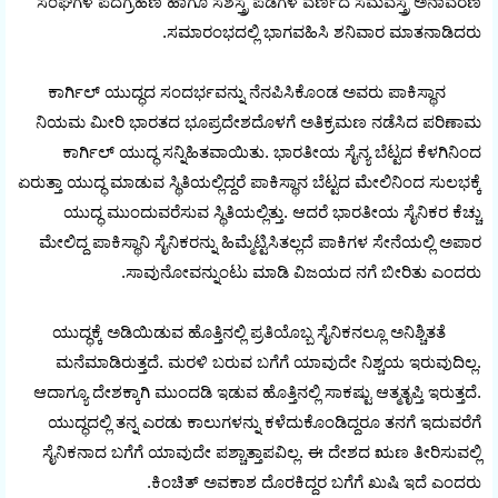
ಸಂಘಗಳ ಪದಗ್ರಹಣ ಹಾಗೂ ಸಶಸ್ತ್ರ ಪಡೆಗಳ ವರ್ಣದ ಸಮವಸ್ತ್ರ ಅನಾವರಣ
ಸಮಾರಂಭದಲ್ಲಿ ಭಾಗವಹಿಸಿ ಶನಿವಾರ ಮಾತನಾಡಿದರು.
ಕಾರ್ಗಿಲ್ ಯುದ್ಧದ ಸಂದರ್ಭವನ್ನು ನೆನಪಿಸಿಕೊಂಡ ಅವರು ಪಾಕಿಸ್ಥಾನ
ನಿಯಮ ಮೀರಿ ಭಾರತದ ಭೂಪ್ರದೇಶದೊಳಗೆ ಅತಿಕ್ರಮಣ ನಡೆಸಿದ ಪರಿಣಾಮ
ಕಾರ್ಗಿಲ್ ಯುದ್ಧ ಸನ್ನಿಹಿತವಾಯಿತು. ಭಾರತೀಯ ಸೈನ್ಯ ಬೆಟ್ಟದ ಕೆಳಗಿನಿಂದ
ಏರುತ್ತಾ ಯುದ್ಧ ಮಾಡುವ ಸ್ಥಿತಿಯಲ್ಲಿದ್ದರೆ ಪಾಕಿಸ್ಥಾನ ಬೆಟ್ಟದ ಮೇಲಿನಿಂದ ಸುಲಭಕ್ಕೆ
ಯುದ್ಧ ಮುಂದುವರೆಸುವ ಸ್ಥಿತಿಯಲ್ಲಿತ್ತು. ಆದರೆ ಭಾರತೀಯ ಸೈನಿಕರ ಕೆಚ್ಚು
ಮೇಲಿದ್ದ ಪಾಕಿಸ್ಥಾನಿ ಸೈನಿಕರನ್ನು ಹಿಮ್ಮೆಟ್ಟಿಸಿತಲ್ಲದೆ ಪಾಕಿಗಳ ಸೇನೆಯಲ್ಲಿ ಅಪಾರ
ಸಾವುನೋವನ್ನುಂಟು ಮಾಡಿ ವಿಜಯದ ನಗೆ ಬೀರಿತು ಎಂದರು.
ಯುದ್ಧಕ್ಕೆ ಅಡಿಯಿಡುವ ಹೊತ್ತಿನಲ್ಲಿ ಪ್ರತಿಯೊಬ್ಬ ಸೈನಿಕನಲ್ಲೂ ಅನಿಶ್ಚಿತತೆ
ಮನೆಮಾಡಿರುತ್ತದೆ. ಮರಳಿ ಬರುವ ಬಗೆಗೆ ಯಾವುದೇ ನಿಶ್ಚಯ ಇರುವುದಿಲ್ಲ.
ಆದಾಗ್ಯೂ ದೇಶಕ್ಕಾಗಿ ಮುಂದಡಿ ಇಡುವ ಹೊತ್ತಿನಲ್ಲಿ ಸಾಕಷ್ಟು ಆತ್ಮತೃಪ್ತಿ ಇರುತ್ತದೆ.
ಯುದ್ಧದಲ್ಲಿ ತನ್ನ ಎರಡು ಕಾಲುಗಳನ್ನು ಕಳೆದುಕೊಂಡಿದ್ದರೂ ತನಗೆ ಇದುವರೆಗೆ
ಸೈನಿಕನಾದ ಬಗೆಗೆ ಯಾವುದೇ ಪಶ್ಚಾತ್ತಾಪವಿಲ್ಲ. ಈ ದೇಶದ ಋಣ ತೀರಿಸುವಲ್ಲಿ
ಕಿಂಚಿತ್ ಅವಕಾಶ ದೊರಕಿದ್ದರ ಬಗೆಗೆ ಖುಷಿ ಇದೆ ಎಂದರು.