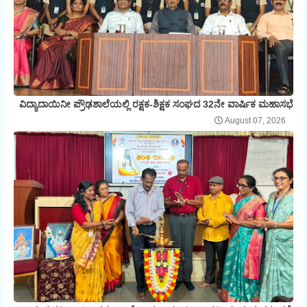
ವಿದ್ಯಾದಾಯಿನೀ ಪ್ರೌಢಶಾಲೆಯಲ್ಲಿ ರಕ್ಷಕ-ಶಿಕ್ಷಕ ಸಂಘದ 32ನೇ ವಾರ್ಷಿಕ ಮಹಾಸಭೆ
August 07, 2026