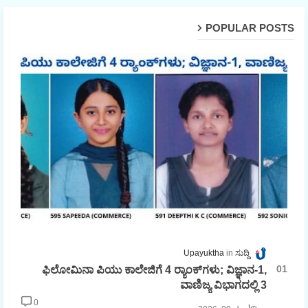
POPULAR POSTS
Upayuktha
ಸುದ್ದಿ
ಫಿಲೋಮಿನಾ ಪಿಯು ಕಾಲೇಜಿಗೆ 4 ರ್‍ಯಾಂಕ್‌ಗಳು; ವಿಜ್ಞಾನ-1,
ವಾಣಿಜ್ಯ ವಿಭಾಗದಲ್ಲಿ 3
0