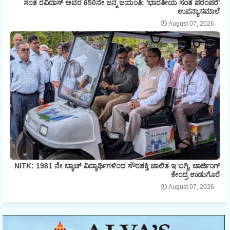
ಸಂತ ರವಿದಾಸ್ ಅವರ 650ನೇ ಜನ್ಮ ಜಯಂತಿ; 'ಭಾರತೀಯ ಸಂತ ಪರಂಪರೆ'
ಉಪನ್ಯಾಸಮಾಲೆ
August 07, 2026
NITK: 1981 ನೇ ಬ್ಯಾಚ್ ವಿದ್ಯಾರ್ಥಿಗಳಿಂದ ಸೌರಶಕ್ತಿ ಚಾಲಿತ ಇ ಬಗ್ಗಿ, ಚಾರ್ಜಿಂಗ್
ಕೇಂದ್ರ ಉಡುಗೊರೆ
August 07, 2026