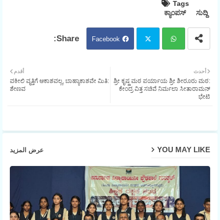
Tags
ಕ್ಯಾಂಪಸ್
ಸುದ್ದಿ
Facebook
Twit
Wh
أحدث
أقدم
ವಕೀಲಿ ವೃತ್ತಿಗೆ ಆಕಾಶವಲ್ಲ, ಬಾಹ್ಯಾಕಾಶವೇ ಮಿತಿ:
ಶ್ರೀ ಕೃಷ್ಣ ಮಠ ಪರ್ಯಾಯ ಶ್ರೀ ಶೀರೂರು ಮಠ:
ter
atsa
ಶೇಣವ
ಕೇಂದ್ರ ವಿತ್ತ ಸಚಿವೆ ನಿರ್ಮಲಾ ಸೀತಾರಾಮನ್
ಭೇಟಿ
pp
YOU MAY LIKE
عرض المزيد