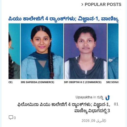
POPULAR POSTS
Upayuktha
ಸುದ್ದಿ
ಫಿಲೋಮಿನಾ ಪಿಯು ಕಾಲೇಜಿಗೆ 4 ರ್‍ಯಾಂಕ್‌ಗಳು; ವಿಜ್ಞಾನ-1,
ವಾಣಿಜ್ಯ ವಿಭಾಗದಲ್ಲಿ 3
0
أبريل 09, 2026