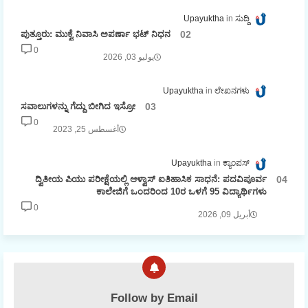
Upayuktha
ಸುದ್ದಿ
ಪುತ್ತೂರು: ಮುಕ್ವೆ ನಿವಾಸಿ ಅಪರ್ಣಾ ಭಟ್ ನಿಧನ
0
يوليو 03, 2026
Upayuktha
ಲೇಖನಗಳು
ಸವಾಲುಗಳನ್ನು ಗೆದ್ದು ಬೀಗಿದ ಇಸ್ರೋ
0
أغسطس 25, 2023
Upayuktha
ಕ್ಯಾಂಪಸ್
ದ್ವಿತೀಯ ಪಿಯು ಪರೀಕ್ಷೆಯಲ್ಲಿ ಆಳ್ವಾಸ್ ಐತಿಹಾಸಿಕ ಸಾಧನೆ: ಪದವಿಪೂರ್ವ
ಕಾಲೇಜಿಗೆ ಒಂದರಿಂದ 10ರ ಒಳಗೆ 95 ವಿದ್ಯಾರ್ಥಿಗಳು
0
أبريل 09, 2026
Follow by Email