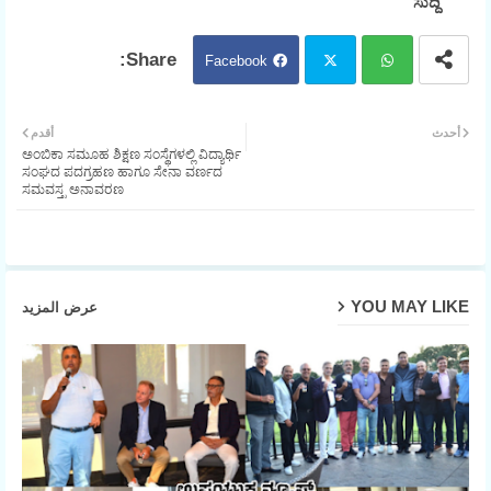
ಸುದ್ದಿ
Facebook
Twit
Wh
أحدث
أقدم
ಅಂಬಿಕಾ ಸಮೂಹ ಶಿಕ್ಷಣ ಸಂಸ್ಥೆಗಳಲ್ಲಿ ವಿದ್ಯಾರ್ಥಿ
ter
atsa
ಸಂಘದ ಪದಗ್ರಹಣ ಹಾಗೂ ಸೇನಾ ವರ್ಣದ
ಸಮವಸ್ತ್ರ ಅನಾವರಣ
pp
YOU MAY LIKE
عرض المزيد