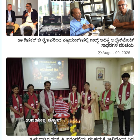
ಡಾ ದಿನಕರ್ ಬಿ ರೈ ಇವರಿಂದ ನ್ಯೂಯಾರ್ಕ್‌ನಲ್ಲಿ ಗಾಲ್ಫ್ ಆಟಕ್ಕೆ ಅಲೈನ್‌ಮೆಂಟ್
ಸಾಧನಗಳ ಪರಿಚಯ
August 09, 2026
ತುಳುನಾಡಿನ ಸಂಸ್ಕೃತಿ, ಪರಂಪರೆಯ ಪರಿಚಯಕ್ಕೆ ‘ಆಟಿದೊಂಜಿ ದಿನ’