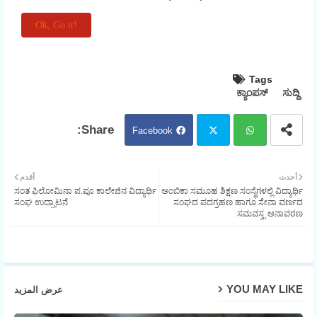
Tags
ಕ್ಯಾಂಪಸ್
ಸುದ್ದಿ
Facebook
Twit
Wh
أحدث
أقدم
ಸಂತ ಫಿಲೋಮಿನಾ ಪ.ಪೂ ಕಾಲೇಜಿನ ವಿದ್ಯಾರ್ಥಿ
ಅಂಬಿಕಾ ಸಮೂಹ ಶಿಕ್ಷಣ ಸಂಸ್ಥೆಗಳಲ್ಲಿ ವಿದ್ಯಾರ್ಥಿ
ter
atsa
ಸಂಘ ಉದ್ಘಾಟನೆ
ಸಂಘದ ಪದಗ್ರಹಣ ಹಾಗೂ ಸೇನಾ ವರ್ಣದ
ಸಮವಸ್ತ್ರ ಅನಾವರಣ
pp
YOU MAY LIKE
عرض المزيد