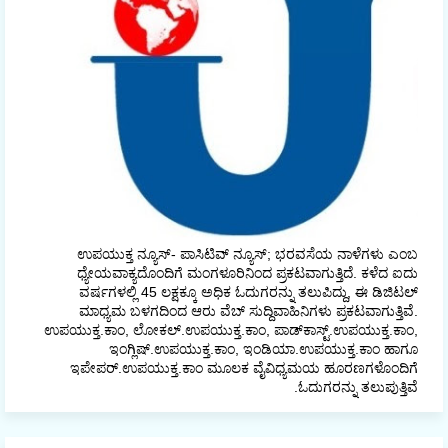
ಉಪಯುಕ್ತ ನ್ಯೂಸ್- ಪಾಸಿಟಿವ್ ನ್ಯೂಸ್; ಭರವಸೆಯ ನಾಳೆಗಳು ಎಂಬ
ಧ್ಯೇಯವಾಕ್ಯದೊಂದಿಗೆ ಮಂಗಳೂರಿನಿಂದ ಪ್ರಕಟವಾಗುತ್ತಿದೆ. ಕಳೆದ ಐದು
ವರ್ಷಗಳಲ್ಲಿ 45 ಲಕ್ಷಕ್ಕೂ ಅಧಿಕ ಓದುಗರನ್ನು ತಲುಪಿದ್ದು, ಈ ಡಿಜಿಟಲ್‌
ಮಾಧ್ಯಮ ಬಳಗದಿಂದ ಆರು ವೆಬ್ ಸುದ್ದಿವಾಹಿನಿಗಳು ಪ್ರಕಟವಾಗುತ್ತಿವೆ.
ಉಪಯುಕ್ತ.ಕಾಂ, ಲೋಕಲ್‌.ಉಪಯುಕ್ತ.ಕಾಂ, ಪಾಡ್‌ಕಾಸ್ಟ್‌.ಉಪಯುಕ್ತ.ಕಾಂ,
ಇಂಗ್ಲಿಷ್.ಉಪಯುಕ್ತ.ಕಾಂ, ಇಂಡಿಯಾ.ಉಪಯುಕ್ತ.ಕಾಂ ಹಾಗೂ
ಇಪೇಪರ್‌.ಉಪಯುಕ್ತ.ಕಾಂ ಮೂಲಕ ವೈವಿಧ್ಯಮಯ ಹೂರಣಗಳೊಂದಿಗೆ
ಓದುಗರನ್ನು ತಲುಪುತ್ತಿವೆ.