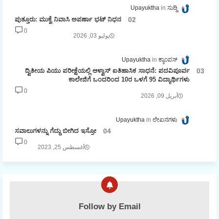
Upayuktha
ಸುದ್ದಿ
ಪುತ್ತೂರು: ಮುಕ್ವೆ ನಿವಾಸಿ ಅಪರ್ಣಾ ಭಟ್ ನಿಧನ
0
يوليو 03, 2026
Upayuktha
ಕ್ಯಾಂಪಸ್
ದ್ವಿತೀಯ ಪಿಯು ಪರೀಕ್ಷೆಯಲ್ಲಿ ಆಳ್ವಾಸ್ ಐತಿಹಾಸಿಕ ಸಾಧನೆ: ಪದವಿಪೂರ್ವ
ಕಾಲೇಜಿಗೆ ಒಂದರಿಂದ 10ರ ಒಳಗೆ 95 ವಿದ್ಯಾರ್ಥಿಗಳು
0
أبريل 09, 2026
Upayuktha
ಲೇಖನಗಳು
ಸವಾಲುಗಳನ್ನು ಗೆದ್ದು ಬೀಗಿದ ಇಸ್ರೋ
0
أغسطس 25, 2023
Follow by Email