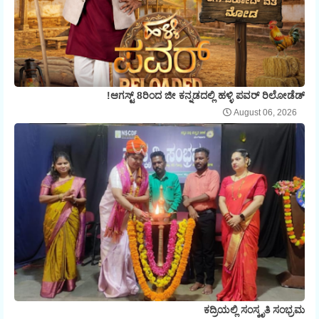
ಆಗಸ್ಟ್ 8ರಿಂದ ಜೀ ಕನ್ನಡದಲ್ಲಿ ಹಳ್ಳಿ ಪವರ್ ರಿಲೋಡೆಡ್!
August 06, 2026
ಕದ್ರಿಯಲ್ಲಿ ಸಂಸ್ಕೃತಿ ಸಂಭ್ರಮ