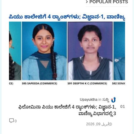
POPULAR POSTS
Upayuktha
ಸುದ್ದಿ
ಫಿಲೋಮಿನಾ ಪಿಯು ಕಾಲೇಜಿಗೆ 4 ರ್‍ಯಾಂಕ್‌ಗಳು; ವಿಜ್ಞಾನ-1,
ವಾಣಿಜ್ಯ ವಿಭಾಗದಲ್ಲಿ 3
0
أبريل 09, 2026