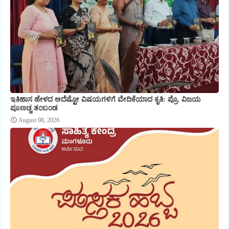
ಇತಿಹಾಸ ಹೇಳದ ಅದೆಷ್ಟೋ ವಿಷಯಗಳಿಗೆ ವೇದಿಕೆಯಾದ ಕೃತಿ: ಪ್ರೊ. ವಿಜಯ
ಪೂಣಚ್ಚ ತಂಬಂಡ
August 08, 2026