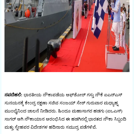
ನವದೆಹಲಿ:
ಭಾರತೀಯ ನೌಕಾಪಡೆಯ ಆಫ್‌ಶೋರ್ ಗಸ್ತು ನೌಕೆ ಐಎನ್‌ಎಸ್
ಸುನಯನಕ್ಕೆ ಕೇಂದ್ರ ರಕ್ಷಣಾ ಸಚಿವ ಸಂಜಯ್ ಸೇಠ್ ಗುರುವಾರ ಮಧ್ಯಾಹ್ನ
ಮುಂಬೈನಿಂದ ಚಾಲನೆ ನೀಡಿದರು. ಹಿಂದೂ ಮಹಾಸಾಗರ ಹಡಗು (ಐಒಎಸ್)
ಸಾಗರ್ ಆಗಿ ನೌಕಾಯಾನ ಆರಂಭಿಸಿದ ಈ ಹಡಗಿನಲ್ಲಿ ಭಾರತದ ನೌಕಾ ಸಿಬ್ಬಂದಿ
ಮತ್ತು ಸ್ನೇಹಪರ ವಿದೇಶಗಳ ಹದಿನಾರು ಸಮುದ್ರ ಪಡೆಗಳಿವೆ.