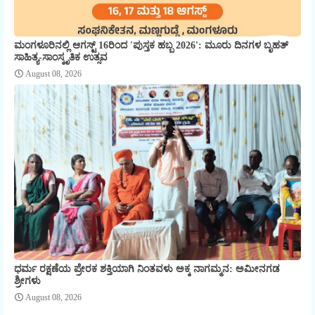
ಮಂಗಳೂರಿನಲ್ಲಿ ಆಗಸ್ಟ್ 16ರಿಂದ 'ಪುಸ್ತಕ ಹಬ್ಬ 2026': ಮೂರು ದಿನಗಳ ಬೃಹತ್
ಸಾಹಿತ್ಯ-ಸಾಂಸ್ಕೃತಿಕ ಉತ್ಸವ
August 08, 2026
ಧರ್ಮ ರಕ್ಷಣೆಯ ಪ್ರೇರಕ ಶಕ್ತಿಯಾಗಿ ನಿಂತವಳು ಅಕ್ಕ ನಾಗಮ್ಮನ: ಅಮೀನಗಡ
ಶ್ರೀಗಳು
August 08, 2026