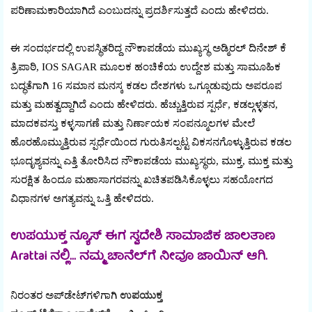
ಪರಿಣಾಮಕಾರಿಯಾಗಿದೆ ಎಂಬುದನ್ನು ಪ್ರದರ್ಶಿಸುತ್ತದೆ ಎಂದು ಹೇಳಿದರು.
ಈ ಸಂದರ್ಭದಲ್ಲಿ ಉಪಸ್ಥಿತರಿದ್ದ ನೌಕಾಪಡೆಯ ಮುಖ್ಯಸ್ಥ ಅಡ್ಮಿರಲ್ ದಿನೇಶ್ ಕೆ
ತ್ರಿಪಾಠಿ, IOS SAGAR ಮೂಲಕ ಹಂಚಿಕೆಯ ಉದ್ದೇಶ ಮತ್ತು ಸಾಮೂಹಿಕ
ಬದ್ಧತೆಗಾಗಿ 16 ಸಮಾನ ಮನಸ್ಕ ಕಡಲ ದೇಶಗಳು ಒಗ್ಗೂಡುವುದು ಅಪರೂಪ
ಮತ್ತು ಮಹತ್ವದ್ದಾಗಿದೆ ಎಂದು ಹೇಳಿದರು. ಹೆಚ್ಚುತ್ತಿರುವ ಸ್ಪರ್ಧೆ, ಕಡಲ್ಗಳ್ಳತನ,
ಮಾದಕವಸ್ತು ಕಳ್ಳಸಾಗಣೆ ಮತ್ತು ನಿರ್ಣಾಯಕ ಸಂಪನ್ಮೂಲಗಳ ಮೇಲೆ
ಹೊರಹೊಮ್ಮುತ್ತಿರುವ ಸ್ಪರ್ಧೆಯಿಂದ ಗುರುತಿಸಲ್ಪಟ್ಟ ವಿಕಸನಗೊಳ್ಳುತ್ತಿರುವ ಕಡಲ
ಭೂದೃಶ್ಯವನ್ನು ಎತ್ತಿ ತೋರಿಸಿದ ನೌಕಾಪಡೆಯ ಮುಖ್ಯಸ್ಥರು, ಮುಕ್ತ, ಮುಕ್ತ ಮತ್ತು
ಸುರಕ್ಷಿತ ಹಿಂದೂ ಮಹಾಸಾಗರವನ್ನು ಖಚಿತಪಡಿಸಿಕೊಳ್ಳಲು ಸಹಯೋಗದ
ವಿಧಾನಗಳ ಅಗತ್ಯವನ್ನು ಒತ್ತಿ ಹೇಳಿದರು.
ಉಪಯುಕ್ತ ನ್ಯೂಸ್ ಈಗ ಸ್ವದೇಶಿ ಸಾಮಾಜಿಕ ಜಾಲತಾಣ
Arattai ನಲ್ಲಿ... ನಮ್ಮ ಚಾನೆಲ್‌ಗೆ ನೀವೂ ಜಾಯಿನ್ ಆಗಿ.
ನಿರಂತರ ಅಪ್‌ಡೇಟ್‌ಗಳಿಗಾಗಿ
ಉಪಯುಕ್ತ