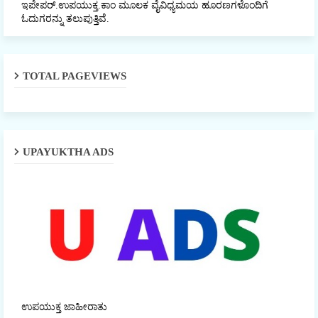
ಇಪೇಪರ್‌.ಉಪಯುಕ್ತ.ಕಾಂ ಮೂಲಕ ವೈವಿಧ್ಯಮಯ ಹೂರಣಗಳೊಂದಿಗೆ
ಓದುಗರನ್ನು ತಲುಪುತ್ತಿವೆ.
TOTAL PAGEVIEWS
UPAYUKTHA ADS
ಉಪಯುಕ್ತ ಜಾಹೀರಾತು