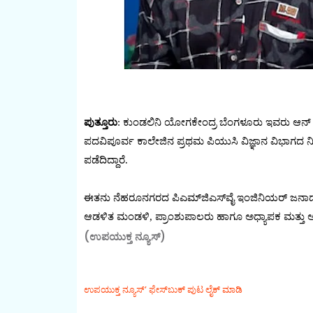
ಪುತ್ತೂರು
: ಕುಂಡಲಿನಿ ಯೋಗಕೇಂದ್ರ ಬೆಂಗಳೂರು ಇವರು ಆನ್ ಲ
ಪದವಿಪೂರ್ವ ಕಾಲೇಜಿನ ಪ್ರಥಮ ಪಿಯುಸಿ ವಿಜ್ಞಾನ ವಿಭಾಗದ ನಿಶ
ಪಡೆದಿದ್ದಾರೆ.
ಈತನು ನೆಹರೂನಗರದ ಪಿಎಮ್‍ಜಿಎಸ್‍ವೈ ಇಂಜಿನಿಯರ್ ಜನಾರ್ದನ ಕ
ಆಡಳಿತ ಮಂಡಳಿ, ಪ್ರಾಂಶುಪಾಲರು ಹಾಗೂ ಅಧ್ಯಾಪಕ ಮತ್ತು ಅಧ
(ಉಪಯುಕ್ತ ನ್ಯೂಸ್)
ಉಪಯುಕ್ತ ನ್ಯೂಸ್‌’ ಫೇಸ್‌ಬುಕ್ ಪುಟ ಲೈಕ್ ಮಾಡಿ