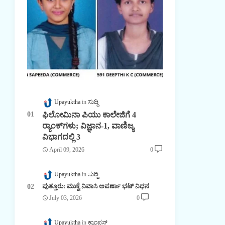
Upayuktha
ಸುದ್ದಿ
ಫಿಲೋಮಿನಾ ಪಿಯು ಕಾಲೇಜಿಗೆ 4
ರ್‍ಯಾಂಕ್‌ಗಳು; ವಿಜ್ಞಾನ-1, ವಾಣಿಜ್ಯ
ವಿಭಾಗದಲ್ಲಿ 3
April 09, 2026
0
Upayuktha
ಸುದ್ದಿ
ಪುತ್ತೂರು: ಮುಕ್ವೆ ನಿವಾಸಿ ಅಪರ್ಣಾ ಭಟ್ ನಿಧನ
July 03, 2026
0
Upayuktha
ಕ್ಯಾಂಪಸ್