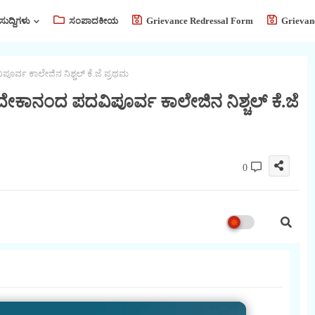
ಸುದ್ದಿಗಳು
ಸಂಪಾದಕೀಯ
Grievance Redressal Form
Grievan
ಪೂರ್ವ ಕಾಲೇಜಿನ ನಿಶ್ಚಲ್ ಕೆ.ಜೆ ಪ್ರಥಮ
ವಿವೇಕಾನಂದ ಪದವಿಪೂರ್ವ ಕಾಲೇಜಿನ ನಿಶ್ಚಲ್ ಕೆ.ಜೆ
0