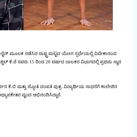
ೈನ್ ಮೂಲಕ ನಡೆಸಿದ ರಾಷ್ಟ್ರಮಟ್ಟದ ಯೋಗ ಸ್ಫರ್ಧೆಯಲ್ಲಿ ವಿವೇಕಾನಂದ
್ಚಲ್ ಕೆ.ಜೆ ರವರು 15 ರಿಂದ 20 ವರ್ಷದ ಬಾಲಕರ ವಿಭಾಗದಲ್ಲಿ ಪ್ರಥಮ ಸ್ಥಾನ
ೆ.ಬಿ ಮತ್ತು ಜ್ಯೋತಿ ದಂಪತಿ ಪುತ್ರ. ವಿದ್ಯಾರ್ಥಿಯ ಸಾಧನೆಗೆ ಕಾಲೇಜಿನ
್ಯಾಪಕೇತರ ವೃಂದ ಅಭಿನಂದಿಸಿದ್ದಾರೆ.