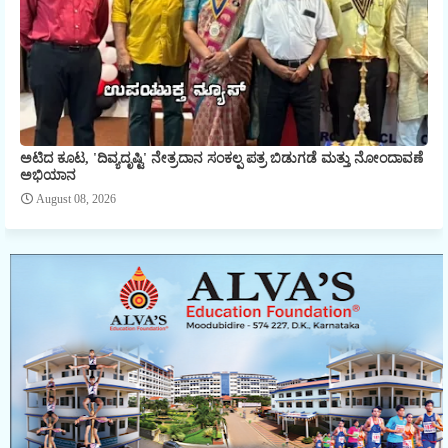
ಅಟಿದ ಕೂಟ, 'ದಿವ್ಯದೃಷ್ಟಿ' ನೇತ್ರದಾನ ಸಂಕಲ್ಪ ಪತ್ರ ಬಿಡುಗಡೆ ಮತ್ತು ನೋಂದಾವಣೆ
ಅಭಿಯಾನ
August 08, 2026