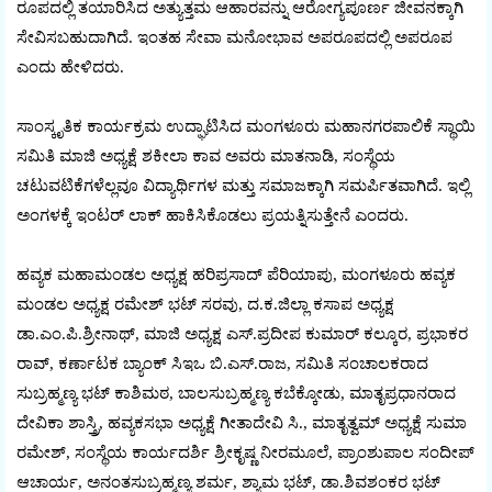
ರೂಪದಲ್ಲಿ ತಯಾರಿಸಿದ ಅತ್ಯುತ್ತಮ ಆಹಾರವನ್ನು ಆರೋಗ್ಯಪೂರ್ಣ ಜೀವನಕ್ಕಾಗಿ
ಸೇವಿಸಬಹುದಾಗಿದೆ. ಇಂತಹ ಸೇವಾ ಮನೋಭಾವ ಅಪರೂಪದಲ್ಲಿ ಅಪರೂಪ
ಎಂದು ಹೇಳಿದರು.
ಸಾಂಸ್ಕೃತಿಕ ಕಾರ್ಯಕ್ರಮ ಉದ್ಘಾಟಿಸಿದ ಮಂಗಳೂರು ಮಹಾನಗರಪಾಲಿಕೆ ಸ್ಥಾಯಿ
ಸಮಿತಿ ಮಾಜಿ ಅಧ್ಯಕ್ಷೆ ಶಕೀಲಾ ಕಾವ ಅವರು ಮಾತನಾಡಿ, ಸಂಸ್ಥೆಯ
ಚಟುವಟಿಕೆಗಳೆಲ್ಲವೂ ವಿದ್ಯಾರ್ಥಿಗಳ ಮತ್ತು ಸಮಾಜಕ್ಕಾಗಿ ಸಮರ್ಪಿತವಾಗಿದೆ. ಇಲ್ಲಿ
ಅಂಗಳಕ್ಕೆ ಇಂಟರ್‌ ಲಾಕ್‌ ಹಾಕಿಸಿಕೊಡಲು ಪ್ರಯತ್ನಿಸುತ್ತೇನೆ ಎಂದರು.
ಹವ್ಯಕ ಮಹಾಮಂಡಲ ಅಧ್ಯಕ್ಷ ಹರಿಪ್ರಸಾದ್‌ ಪೆರಿಯಾಪು, ಮಂಗಳೂರು ಹವ್ಯಕ
ಮಂಡಲ ಅಧ್ಯಕ್ಷ ರಮೇಶ್‌ ಭಟ್‌ ಸರವು, ದ.ಕ.ಜಿಲ್ಲಾ ಕಸಾಪ ಅಧ್ಯಕ್ಷ
ಡಾ.ಎಂ.ಪಿ.ಶ್ರೀನಾಥ್‌, ಮಾಜಿ ಅಧ್ಯಕ್ಷ ಎಸ್‌.ಪ್ರದೀಪ ಕುಮಾರ್‌ ಕಲ್ಕೂರ, ಪ್ರಭಾಕರ
ರಾವ್‌, ಕರ್ಣಾಟಕ ಬ್ಯಾಂಕ್‌ ಸಿಇಒ ಬಿ.ಎಸ್‌.ರಾಜ, ಸಮಿತಿ ಸಂಚಾಲಕರಾದ
ಸುಬ್ರಹ್ಮಣ್ಯ ಭಟ್‌ ಕಾಶಿಮಠ, ಬಾಲಸುಬ್ರಹ್ಮಣ್ಯ ಕಬೆಕ್ಕೋಡು, ಮಾತೃಪ್ರಧಾನರಾದ
ದೇವಿಕಾ ಶಾಸ್ತ್ರಿ, ಹವ್ಯಕಸಭಾ ಅಧ್ಯಕ್ಷೆ ಗೀತಾದೇವಿ ಸಿ., ಮಾತೃತ್ವಮ್‌ ಅಧ್ಯಕ್ಷೆ ಸುಮಾ
ರಮೇಶ್‌, ಸಂಸ್ಥೆಯ ಕಾರ್ಯದರ್ಶಿ ಶ್ರೀಕೃಷ್ಣ ನೀರಮೂಲೆ, ಪ್ರಾಂಶುಪಾಲ ಸಂದೀಪ್‌
ಆಚಾರ್ಯ, ಅನಂತಸುಬ್ರಹ್ಮಣ್ಯ ಶರ್ಮ, ಶ್ಯಾಮ ಭಟ್‌, ಡಾ.ಶಿವಶಂಕರ ಭಟ್‌