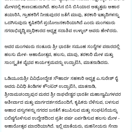
ಮೇಳದಲ್ಲಿ ಕಾಣಬಹುದಾಗಿದೆ. ಹಲಸಿನ ಬಿಸಿ ಬಿಸಿಯಾದ ಅತ್ಯುತ್ತಮ ಆಹಾರ
ತಯಾರಿಸಿ, ಗ್ರಾಹಕರಿಗೆ ನೀಡುವುದರ ಜತೆಗೆ ಮಾವು, ತರಕಾರಿ ಇತ್ಯಾದಿಗಳನ್ನು
ಒದಗಿಸುವುದು ಕೃಷಿಕರಿಗೆ ಪ್ರಯೋಜನಕಾರಿಯಾಗಿದೆ ಎಂದು ಮಂಗಳೂರು
ನಗರಾಭಿವೃದ್ಧಿ ಪ್ರಾಧಿಕಾರದ ಅಧ್ಯಕ್ಷ ಸದಾಶಿವ ಉಳ್ಳಾಲ್‌ ಅವರು ಹೇಳಿದರು.
ಅವರ ಮಂಗಳೂರು ನಂತೂರು ಶ್ರೀ ಭಾರತೀ ಸಮೂಹ ಸಂಸ್ಥೆಗಳ ವಠಾರದಲ್ಲಿ
ಹಲಸು ಮೇಳ- ಆಹಾರೋತ್ಸವ, ಹಲಸು, ಮಾವು, ತರಕಾರಿ ಮೇಳ ಮತ್ತು
ಸಾಂಸ್ಕೃತಿಕ ವೈಭವ ಕಾರ್ಯಕ್ರಮವನ್ನು ಉದ್ಘಾಟಿಸಿ, ಮಾತನಾಡಿದರು.
ಒಡಿಯೂರುಶ್ರೀ ವಿವಿಧೋದ್ದೇಶ ಸೌಹಾರ್ದ ಸಹಕಾರಿ ಅಧ್ಯಕ್ಷ ಎ.ಸುರೇಶ್‌ ರೈ
ಅವರು ವಿವಿಧಿ ತಿಂಡಿಗಳ ಕೌಂಟರ್‌ ಉದ್ಘಾಟಿಸಿ, ಮಾತನಾಡಿ,
ಶ್ರೀರಾಮಚಂದ್ರಾಪುರ ಮಠದ ಶ್ರೀ ರಾಘವೇಶ್ವರ ಭಾರತೀ ಮಹಾಸ್ವಾಮಿಗಳವರ
ಆಶೀರ್ವಾದ ಮತ್ತು ಮಾರ್ಗದರ್ಶನದೊಂದಿಗೆ, ಕೃಷಿಕರು ಬೆಳೆಸುವ, ಬಳಸುವ
ಆಹಾರ ವಸ್ತುಗಳನ್ನು ನಗರದ ಜನತೆಗೆ ತಲುಪಿಸುವ ಮತ್ತು ಸಂಘಟನೆಯನ್ನು
ಬಲಿಷ್ಠಗೊಳಿಸುವ ಉದ್ದೇಶದಿಂದ ಪ್ರತೀ ವರ್ಷ ಏರ್ಪಡಿಸುವ ಹಲಸು ಮೇಳ -
ಆಹಾರೋತ್ಸವ ಮಾದರಿಯಾಗಿದೆ. ಇಲ್ಲಿ ಮಾತೆಯರು, ಮಹನೀಯರು ಸೇವಾ