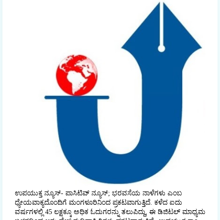
ಉಪಯುಕ್ತ ನ್ಯೂಸ್- ಪಾಸಿಟಿವ್ ನ್ಯೂಸ್; ಭರವಸೆಯ ನಾಳೆಗಳು ಎಂಬ
ಧ್ಯೇಯವಾಕ್ಯದೊಂದಿಗೆ ಮಂಗಳೂರಿನಿಂದ ಪ್ರಕಟವಾಗುತ್ತಿದೆ. ಕಳೆದ ಐದು
ವರ್ಷಗಳಲ್ಲಿ 45 ಲಕ್ಷಕ್ಕೂ ಅಧಿಕ ಓದುಗರನ್ನು ತಲುಪಿದ್ದು, ಈ ಡಿಜಿಟಲ್‌ ಮಾಧ್ಯಮ