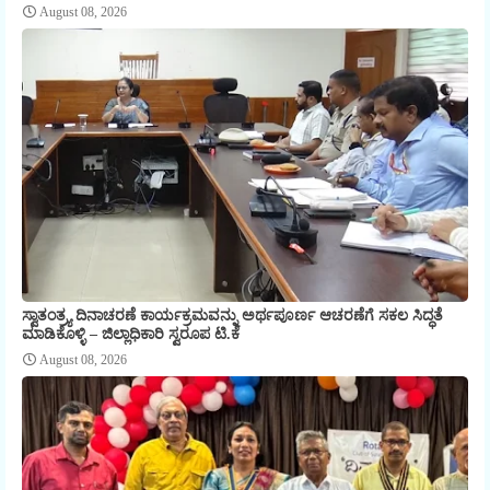
August 08, 2026
ಸ್ವಾತಂತ್ರ್ಯ ದಿನಾಚರಣೆ ಕಾರ್ಯಕ್ರಮವನ್ನು ಅರ್ಥಪೂರ್ಣ ಆಚರಣೆಗೆ ಸಕಲ ಸಿದ್ಧತೆ
ಮಾಡಿಕೊಳ್ಳಿ – ಜಿಲ್ಲಾಧಿಕಾರಿ ಸ್ವರೂಪ ಟಿ.ಕೆ
August 08, 2026