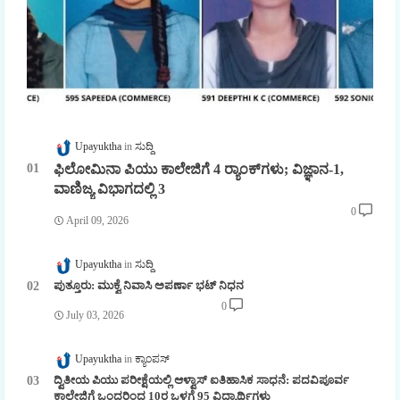
Upayuktha
ಸುದ್ದಿ
ಫಿಲೋಮಿನಾ ಪಿಯು ಕಾಲೇಜಿಗೆ 4 ರ್‍ಯಾಂಕ್‌ಗಳು; ವಿಜ್ಞಾನ-1,
ವಾಣಿಜ್ಯ ವಿಭಾಗದಲ್ಲಿ 3
0
April 09, 2026
Upayuktha
ಸುದ್ದಿ
ಪುತ್ತೂರು: ಮುಕ್ವೆ ನಿವಾಸಿ ಅಪರ್ಣಾ ಭಟ್ ನಿಧನ
0
July 03, 2026
Upayuktha
ಕ್ಯಾಂಪಸ್
ದ್ವಿತೀಯ ಪಿಯು ಪರೀಕ್ಷೆಯಲ್ಲಿ ಆಳ್ವಾಸ್ ಐತಿಹಾಸಿಕ ಸಾಧನೆ: ಪದವಿಪೂರ್ವ
ಕಾಲೇಜಿಗೆ ಒಂದರಿಂದ 10ರ ಒಳಗೆ 95 ವಿದ್ಯಾರ್ಥಿಗಳು