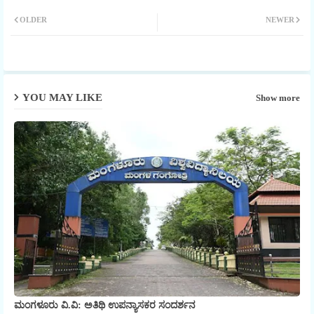
Twit
Wha
OLDER
NEWER
ter
tsap
p
YOU MAY LIKE
Show more
ಮಂಗಳೂರು ವಿ.ವಿ: ಅತಿಥಿ ಉಪನ್ಯಾಸಕರ ಸಂದರ್ಶನ