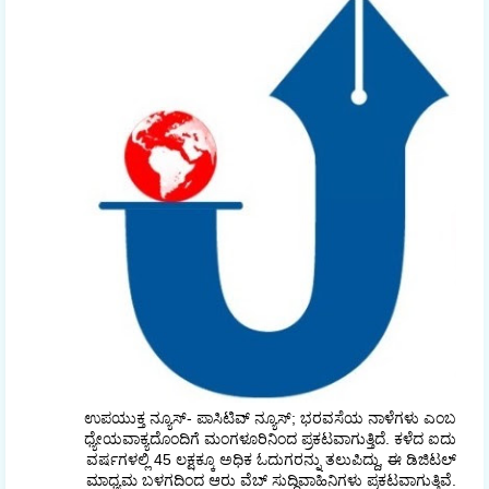
ಉಪಯುಕ್ತ ನ್ಯೂಸ್- ಪಾಸಿಟಿವ್ ನ್ಯೂಸ್; ಭರವಸೆಯ ನಾಳೆಗಳು ಎಂಬ
ಧ್ಯೇಯವಾಕ್ಯದೊಂದಿಗೆ ಮಂಗಳೂರಿನಿಂದ ಪ್ರಕಟವಾಗುತ್ತಿದೆ. ಕಳೆದ ಐದು
ವರ್ಷಗಳಲ್ಲಿ 45 ಲಕ್ಷಕ್ಕೂ ಅಧಿಕ ಓದುಗರನ್ನು ತಲುಪಿದ್ದು, ಈ ಡಿಜಿಟಲ್‌
ಮಾಧ್ಯಮ ಬಳಗದಿಂದ ಆರು ವೆಬ್ ಸುದ್ದಿವಾಹಿನಿಗಳು ಪ್ರಕಟವಾಗುತ್ತಿವೆ.