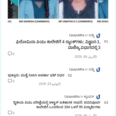
Upayuktha
ಸುದ್ದಿ
ಫಿಲೋಮಿನಾ ಪಿಯು ಕಾಲೇಜಿಗೆ 4 ರ್‍ಯಾಂಕ್‌ಗಳು; ವಿಜ್ಞಾನ-1,
ವಾಣಿಜ್ಯ ವಿಭಾಗದಲ್ಲಿ 3
0
أبريل 09, 2026
Upayuktha
ಸುದ್ದಿ
ಪುತ್ತೂರು: ಮುಕ್ವೆ ನಿವಾಸಿ ಅಪರ್ಣಾ ಭಟ್ ನಿಧನ
0
يوليو 03, 2026
Upayuktha
ಕ್ಯಾಂಪಸ್
ದ್ವಿತೀಯ ಪಿಯು ಪರೀಕ್ಷೆಯಲ್ಲಿ ಆಳ್ವಾಸ್ ಐತಿಹಾಸಿಕ ಸಾಧನೆ: ಪದವಿಪೂರ್ವ
ಕಾಲೇಜಿಗೆ ಒಂದರಿಂದ 10ರ ಒಳಗೆ 95 ವಿದ್ಯಾರ್ಥಿಗಳು
0
أبريل 09, 2026