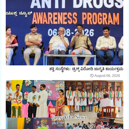
ಶಕ್ತಿ ಸಂಸ್ಥೆಗಳು: ಡ್ರಗ್ಸ್ ವಿರೋದಿ ಜಾಗೃತಿ ಕಾರ್ಯಕ್ರಮ
August 06, 2026