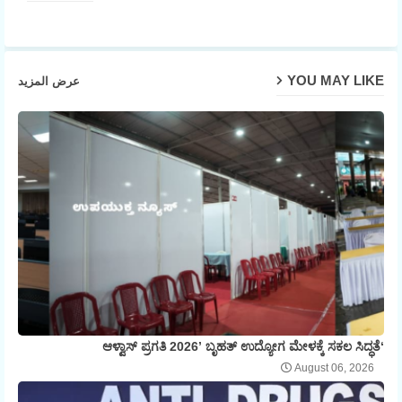
Twit
Wh
ter
atsa
YOU MAY LIKE
عرض المزيد
pp
‘ಆಳ್ವಾಸ್ ಪ್ರಗತಿ 2026’ ಬೃಹತ್ ಉದ್ಯೋಗ ಮೇಳಕ್ಕೆ ಸಕಲ ಸಿದ್ಧತೆ
August 06, 2026