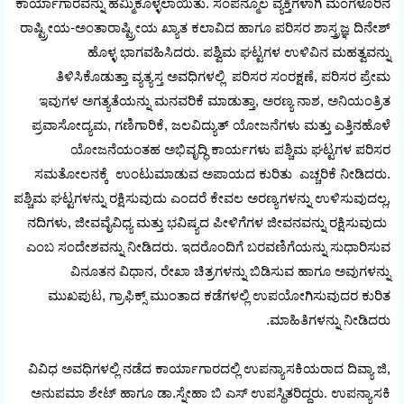
ಕಾರ್ಯಾಗಾರವನ್ನು ಹಮ್ಮಿಕೊಳ್ಳಲಾಯಿತು. ಸಂಪನ್ಮೂಲ ವ್ಯಕ್ತಿಗಳಾಗಿ ಮಂಗಳೂರಿನ
ರಾಷ್ಟ್ರೀಯ-ಅಂತಾರಾಷ್ಟ್ರೀಯ ಖ್ಯಾತ ಕಲಾವಿದ ಹಾಗೂ ಪರಿಸರ ಶಾಸ್ತ್ರಜ್ಞ ದಿನೇಶ್
ಹೊಳ್ಳ ಭಾಗವಹಿಸಿದರು. ಪಶ್ವಿಮ ಘಟ್ಟಗಳ ಉಳಿವಿನ ಮಹತ್ವವನ್ನು
ತಿಳಿಸಿಕೊಡುತ್ತಾ ವ್ಯತ್ಯಸ್ತ ಅವಧಿಗಳಲ್ಲಿ ಪರಿಸರ ಸಂರಕ್ಷಣೆ, ಪರಿಸರ ಪ್ರೇಮ
ಇವುಗಳ ಅಗತ್ಯತೆಯನ್ನು ಮನವರಿಕೆ ಮಾಡುತ್ತಾ, ಅರಣ್ಯ ನಾಶ, ಅನಿಯಂತ್ರಿತ
ಪ್ರವಾಸೋದ್ಯಮ, ಗಣಿಗಾರಿಕೆ, ಜಲವಿದ್ಯುತ್ ಯೋಜನೆಗಳು ಮತ್ತು ಎತ್ತಿನಹೊಳೆ
ಯೋಜನೆಯಂತಹ ಅಭಿವೃದ್ಧಿ ಕಾರ್ಯಗಳು ಪಶ್ಚಿಮ ಘಟ್ಟಗಳ ಪರಿಸರ
ಸಮತೋಲನಕ್ಕೆ ಉಂಟುಮಾಡುವ ಅಪಾಯದ ಕುರಿತು ಎಚ್ಚರಿಕೆ ನೀಡಿದರು.
ಪಶ್ಚಿಮ ಘಟ್ಟಗಳನ್ನು ರಕ್ಷಿಸುವುದು ಎಂದರೆ ಕೇವಲ ಅರಣ್ಯಗಳನ್ನು ಉಳಿಸುವುದಲ್ಲ,
ನದಿಗಳು, ಜೀವವೈವಿಧ್ಯ ಮತ್ತು ಭವಿಷ್ಯದ ಪೀಳಿಗೆಗಳ ಜೀವನವನ್ನು ರಕ್ಷಿಸುವುದು
ಎಂಬ ಸಂದೇಶವನ್ನು ನೀಡಿದರು. ಇದರೊಂದಿಗೆ ಬರವಣಿಗೆಯನ್ನು ಸುಧಾರಿಸುವ
ವಿನೂತನ ವಿಧಾನ, ರೇಖಾ ಚಿತ್ರಗಳನ್ನು ಬಿಡಿಸುವ ಹಾಗೂ ಅವುಗಳನ್ನು
ಮುಖಪುಟ, ಗ್ರಾಫಿಕ್ಸ್ ಮುಂತಾದ ಕಡೆಗಳಲ್ಲಿ ಉಪಯೋಗಿಸುವುದರ ಕುರಿತ
ಮಾಹಿತಿಗಳನ್ನು ನೀಡಿದರು.
ವಿವಿಧ ಅವಧಿಗಳಲ್ಲಿ ನಡೆದ ಕಾರ್ಯಾಗಾರದಲ್ಲಿ ಉಪನ್ಯಾಸಕಿಯರಾದ ದಿವ್ಯಾ ಜಿ,
ಅನುಪಮಾ ಶೇಟ್ ಹಾಗೂ ಡಾ.ಸ್ನೇಹಾ ಬಿ ಎಸ್ ಉಪಸ್ಥಿತರಿದ್ದರು. ಉಪನ್ಯಾಸಕಿ