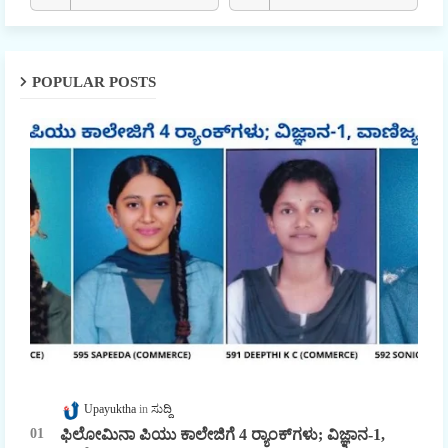
POPULAR POSTS
Upayuktha
ಸುದ್ದಿ
ಫಿಲೋಮಿನಾ ಪಿಯು ಕಾಲೇಜಿಗೆ 4 ರ್‍ಯಾಂಕ್‌ಗಳು; ವಿಜ್ಞಾನ-1,