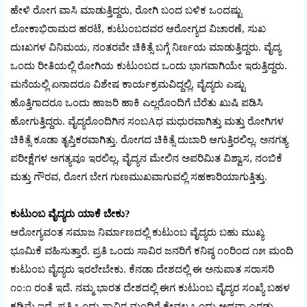
ಹೇಳಿ ರೋಗ ವಾಸಿ ಮಾಡುತ್ತಿದ್ದರು, ರೋಗಿ ಬಂದ ಬಳಿಕ ಒಂದಷ್ಟು
ಲೋಕಾಭಿರಾಮದ ಹರಟೆ, ಕುಟುಂಬದವರ ಆರೋಗ್ಯದ ವಿಚಾರಣೆ, ಸುಖ
ದುಃಖಗಳ ವಿನಿಮಯ, ನಂತರವೇ ಚಿಕಿತ್ಸೆ ಬಗ್ಗೆ ನಿರ್ಣಯ ಮಾಡುತ್ತಿದ್ದರು. ವೈದ್ಯ
ಒಂದು ರೀತಿಯಲ್ಲಿ ರೋಗಿಯ ಕುಟುಂಬದ ಒಂದು ಭಾಗವಾಗಿಯೇ ಇರುತ್ತಿದ್ದರು.
ಮನೆಯಲ್ಲಿ ಏನಾದರೂ ವಿಶೇಷ ಕಾರ್ಯಕ್ರಮವಿದ್ದಲ್ಲಿ, ವೈದ್ಯರು ಎಷ್ಟು
ಹೊತ್ತಿಗಾದರೂ ಒಂದು ಹಾಜರಿ ಹಾಕಿ ಎಲ್ಲರೊಂದಿಗೆ ಬೆರೆತು ಖುಷಿ ಪಡಿಸಿ
ಹೋಗುತ್ತಿದ್ದರು. ವೈದ್ಯರೊಂದಿಗಿನ ಸಂಬAಧ ಮಧುರವಾಗಿತ್ತು ಮತ್ತು ರೋಗಿಗಳ
ಚಿಕಿತ್ಸೆ ಕೂಡಾ ತೃಪ್ತಿಕರವಾಗಿತ್ತು. ರೋಗದ ಚಿಕಿತ್ಸೆ ದುಬಾರಿ ಆಗುತ್ತಿರಲಿಲ್ಲ. ಅನಗತ್ಯ
ಪರೀಕ್ಷೆಗಳ ಅಗತ್ಯವೂ ಇರಲಿಲ್ಲ, ವೈದ್ಯನ ಮೇಲಿನ ಅಪರಿಮಿತ ವಿಶ್ವಾಸ, ನಂಬಿಕೆ
ಮತ್ತು ಗೌರವ, ರೋಗ ಬೇಗ ಗುಣಮುಖವಾಗುವಲ್ಲಿ ಸಹಕಾರಿಯಾಗುತ್ತಿತ್ತು.
ಕುಟುಂಬ ವೈದ್ಯರು ಯಾಕೆ ಬೇಕು?
ಆರೋಗ್ಯವಂತ ಸಮಾಜ ನಿರ್ಮಾಣದಲ್ಲಿ ಕುಟುಂಬ ವೈದ್ಯರು ಬಹು ಮುಖ್ಯ
ಭೂಮಿಕೆ ವಹಿಸುತ್ತಾರೆ. ಪ್ರತಿ ಒಂದು ಸಾವಿರ ಜನರಿಗೆ ಕನಿಷ್ಠ ೧೦ರಿಂದ ೧೫ ಮಂದಿ
ಕುಟುಂಬ ವೈದ್ಯರು ಇರಲೇಬೇಕು. ಕೆನಡಾ ದೇಶದಲ್ಲಿ ಈ ಅನುಪಾತ ಸರಾಸರಿ
೧೦:೧ ರಂತೆ ಇದೆ. ನಮ್ಮ ಭಾರತ ದೇಶದಲ್ಲಿ ಈಗ ಕುಟುಂಬ ವೈದ್ಯರ ಸಂಖ್ಯೆ ಬಹಳ
ಕಡಿಮೆ ಇದೆ. ಪ್ರತಿ ಒಂದು ಸಾವಿರ ಮಂದಿಗೆ ಕೇವಲ ಒಂದು ಅಥವಾ ಎರಡು