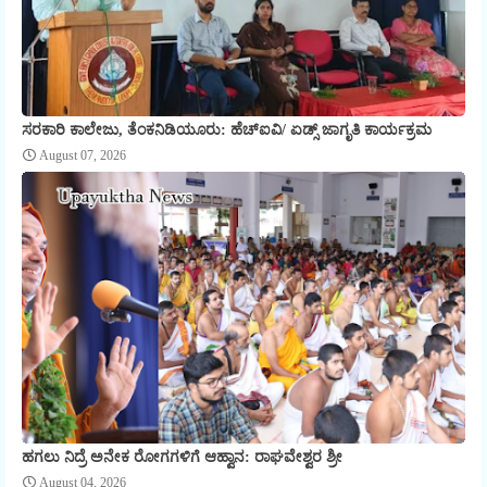
ಸರಕಾರಿ ಕಾಲೇಜು, ತೆಂಕನಿಡಿಯೂರು: ಹೆಚ್ಐವಿ/ ಏಡ್ಸ್ ಜಾಗೃತಿ ಕಾರ್ಯಕ್ರಮ
August 07, 2026
ಹಗಲು ನಿದ್ರೆ ಅನೇಕ ರೋಗಗಳಿಗೆ ಆಹ್ವಾನ: ರಾಘವೇಶ್ವರ ಶ್ರೀ
August 04, 2026