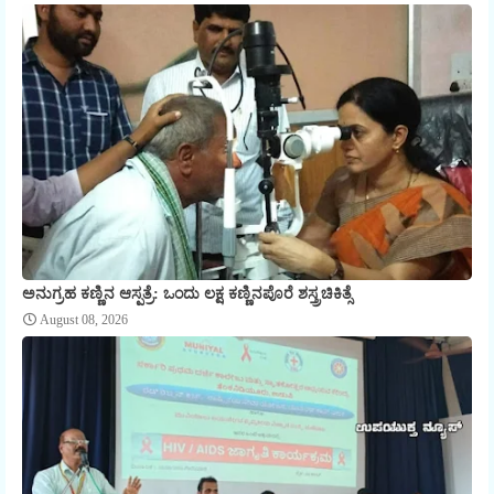
ಅನುಗ್ರಹ ಕಣ್ಣಿನ ಆಸ್ಪತ್ರೆ: ಒಂದು ಲಕ್ಷ ಕಣ್ಣಿನಪೊರೆ ಶಸ್ತ್ರಚಿಕಿತ್ಸೆ
August 08, 2026