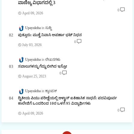
ವಾಣಿಜ್ಯ ವಿಭಾಗದಲ್ಲಿ 3
0
April 09, 2026
Upayuktha
ಸುದ್ದಿ
ಪುತ್ತೂರು: ಮುಕ್ವೆ ನಿವಾಸಿ ಅಪರ್ಣಾ ಭಟ್ ನಿಧನ
0
July 03, 2026
Upayuktha
ಲೇಖನಗಳು
ಸವಾಲುಗಳನ್ನು ಗೆದ್ದು ಬೀಗಿದ ಇಸ್ರೋ
0
August 25, 2023
Upayuktha
ಕ್ಯಾಂಪಸ್
ದ್ವಿತೀಯ ಪಿಯು ಪರೀಕ್ಷೆಯಲ್ಲಿ ಆಳ್ವಾಸ್ ಐತಿಹಾಸಿಕ ಸಾಧನೆ: ಪದವಿಪೂರ್ವ
ಕಾಲೇಜಿಗೆ ಒಂದರಿಂದ 10ರ ಒಳಗೆ 95 ವಿದ್ಯಾರ್ಥಿಗಳು
0
April 09, 2026