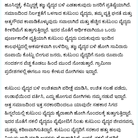
ಹೂಸಿದ್ದಕ್ಕೆ, ಕೆಮ್ಮಿದ್ದಕ್ಕೆ ತಜ್ಞ ವೈದ್ಯರ ಬಳಿ ಎಡತಾಕುವುದು ಜನರಿಗೆ ಪ್ರತಿಷ್ಠೆಯಾಗಿದೆ.
ಸಮಾಜದಿಂದ ನಿರ್ಲಕ್ಷತೆಗೆ ಒಳಗಾದ ಕುಟುಂಬ ವೈದ್ಯರು, ತಮ್ಮ ವೃತ್ತಿ ಘನತೆ ಮತ್ತು
ಆತ್ಮಗೌರವ ಕಾಪಾಡಿಕೊಳ್ಳುವುದು ಸವಾಲಾಗಿದೆ ಮತ್ತು ಹೆಚ್ಚಿನ ಕುಟುಂಬ ವೈದ್ಯರು
ಕೀಳರಿಮೆಗೆ ತುತ್ತಾಗುತ್ತಿದ್ದಾರೆ. ಇದರ ಜೊತೆಗೆ ಆರ್ಥಿಕವಾಗಿಯೂ ಒಂದು
ಪೂರ್ಣಕಾಲಿಕ ವೃತ್ತಿಯಾಗಿ ಕುಟುಂಬ ವೈದ್ಯರು ಬದುಕುವುದು ಇಂದಿನ
ಕಾಲಘಟ್ಟದಲ್ಲಿ ಆಕರ್ಷಕವಾಗಿ ಉಳಿದಿಲ್ಲ. ತಜ್ಞ ವೈದ್ಯರ ಬಳಿ ಹೋಗಿ ಸಾವಿರಾರು
ರೂಪಾಯಿ ಕೊಟ್ಟು ಬೀಗುವ ಜನರು, ಕುಟುಂಬ ವೈದ್ಯರಿಗೆ ನೂರು ರೂಪಾಯಿ
ಸಂದರ್ಶನ ವೆಚ್ಚ ಕೊಡಲು ಹಿಂದೆ ಮುಂದೆ ನೋಡುತ್ತಾರೆ. ಗ್ರಾಮೀಣ
ಪ್ರದೇಶಗಳಲ್ಲಿ ಈಗಲೂ ಸಾಲ ಕೇಳುವ ರೋಗಿಗಳೂ ಇದ್ದಾರೆ.
ಕುಟುಂಬ ವೈದ್ಯರ ಬಳಿ ಉಚಿತವಾಗಿ ಪರೀಕ್ಷೆ ಮಾಡಿಸಿ, ಉಚಿತ ಸಲಹೆ ಪಡೆದು,
ಉಡಾಫೆಯಿಂದ ವರ್ತಿಸಿ, ಎದ್ದು ಹೋಗುವ ರೋಗಿಗಳು ನಮ್ಮ ನಡುವೆ ಇದ್ದಾರೆ.
ಅತ್ತ ಸಮಾಜದಿಂದ ಇತ್ತ ಸರಕಾರದಿಂದಲೂ ಯಾವುದೇ ಸಹಕಾರ ಸಿಗದ
ಹಿನ್ನಲೆಯಲ್ಲಿ ಕುಟುಂಬ ವೈದ್ಯರು ಹೈರಾಣಾಗಿ ಹೋಗಿ ಗೊಂದಲಕ್ಕೆ ತುತ್ತಾಗುತ್ತಿದ್ದಾರೆ.
ಇದರ ಜೊತೆಗೆ ನಕಲಿ ವೈದ್ಯರೂ ಪೈಪೋಟಿಗೆ ನಿಂತು ಕುಟುಂಬ ವೈದ್ಯರ ಜೀವನವನ್ನು
ಮತ್ತಷ್ಟು ಕಠಿಣವಾಗಿಸುತಿದ್ದಾರೆ. ಕುಟುಂಬ ವೈದ್ಯರಿಗೆ ಸರಕಾರ ಹತ್ತು ಹಲವು
ನಿಯಮ ಜಾರಿ ಮಾಡಿ ಅವರನ್ನು ಹೈರಾಣಾಗಿಸಿದೆ. ಆದರೆ, ನಕಲಿ ವೈದ್ಯರಿಗೆ