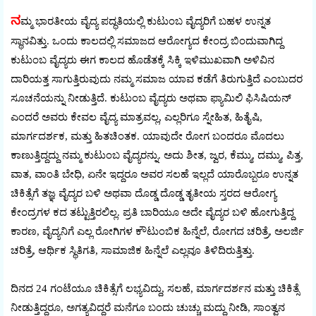
ನ
ಮ್ಮ ಭಾರತೀಯ ವೈದ್ಯ ಪದ್ಧತಿಯಲ್ಲಿ ಕುಟುಂಬ ವೈದ್ಯರಿಗೆ ಬಹಳ ಉನ್ನತ
ಸ್ಥಾನವಿತ್ತು. ಒಂದು ಕಾಲದಲ್ಲಿ ಸಮಾಜದ ಆರೋಗ್ಯದ ಕೇಂದ್ರ ಬಿಂದುವಾಗಿದ್ದ
ಕುಟುಂಬ ವೈದ್ಯರು ಈಗ ಕಾಲದ ಹೊಡೆತಕ್ಕೆ ಸಿಕ್ಕಿ ಇಳಿಮುಖವಾಗಿ ಅಳಿವಿನ
ದಾರಿಯತ್ತ ಸಾಗುತ್ತಿರುವುದು ನಮ್ಮ ಸಮಾಜ ಯಾವ ಕಡೆಗೆ ತಿರುಗುತ್ತಿದೆ ಎಂಬುದರ
ಸೂಚನೆಯನ್ನು ನೀಡುತ್ತಿದೆ. ಕುಟುಂಬ ವೈದ್ಯರು ಅಥವಾ ಫ್ಯಾಮಿಲಿ ಫಿಸಿಷಿಯನ್
ಎಂದರೆ ಅವರು ಕೇವಲ ವೈದ್ಯ ಮಾತ್ರವಲ್ಲ, ಎಲ್ಲರಿಗೂ ಸ್ನೇಹಿತ, ಹಿತೈಷಿ,
ಮಾರ್ಗದರ್ಶಕ, ಮತ್ತು ಹಿತಚಿಂತಕ. ಯಾವುದೇ ರೋಗ ಬಂದರೂ ಮೊದಲು
ಕಾಣುತ್ತಿದ್ದದ್ದು ನಮ್ಮ ಕುಟುಂಬ ವೈದ್ಯರನ್ನು. ಅದು ಶೀತ, ಜ್ವರ, ಕೆಮ್ಮು, ದಮ್ಮು, ಪಿತ್ತ,
ವಾತ, ವಾಂತಿ ಬೇಧಿ, ಏನೇ ಇದ್ದರೂ ಅವರ ಸಲಹೆ ಇಲ್ಲದೆ ಯಾರೊಬ್ಬರೂ ಉನ್ನತ
ಚಿಕಿತ್ಸೆಗೆ ತಜ್ಞ ವೈದ್ಯರ ಬಳಿ ಅಥವಾ ದೊಡ್ಡ ದೊಡ್ಡ ತೃತೀಯ ಸ್ತರದ ಆರೋಗ್ಯ
ಕೇಂದ್ರಗಳ ಕದ ತಟ್ಟುತ್ತಿರಲಿಲ್ಲ. ಪ್ರತಿ ಬಾರಿಯೂ ಅದೇ ವೈದ್ಯರ ಬಳಿ ಹೋಗುತ್ತಿದ್ದ
ಕಾರಣ, ವೈದ್ಯನಿಗೆ ಎಲ್ಲ ರೋಗಿಗಳ ಕೌಟುಂಬಿಕ ಹಿನ್ನೆಲೆ, ರೋಗದ ಚರಿತ್ರೆ, ಅಲರ್ಜಿ
ಚರಿತ್ರೆ, ಆರ್ಥಿಕ ಸ್ಥಿತಿಗತಿ, ಸಾಮಾಜಿಕ ಹಿನ್ನೆಲೆ ಎಲ್ಲವೂ ತಿಳಿದಿರುತ್ತಿತ್ತು.
ದಿನದ 24 ಗಂಟೆಯೂ ಚಿಕಿತ್ಸೆಗೆ ಲಭ್ಯವಿದ್ದು, ಸಲಹೆ, ಮಾರ್ಗದರ್ಶನ ಮತ್ತು ಚಿಕಿತ್ಸೆ
ನೀಡುತ್ತಿದ್ದರೂ, ಅಗತ್ಯವಿದ್ದರೆ ಮನೆಗೂ ಬಂದು ಚುಚ್ಚು ಮದ್ದು ನೀಡಿ, ಸಾಂತ್ವನ