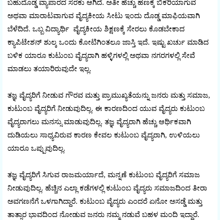
ಬಹುದೊಡ್ಡ ವ್ಯಾಪಾರದ ಸರಕು ಆಗಿದೆ. ಅತೀ ಹೆಚ್ಚು ಹಣಕ್ಕೆ ಬಿಕರಿಯಾಗುವ
ಅಥವಾ ಮಾರಾಟವಾಗುವ ವೈದ್ಯಕೀಯ ಸೀಟು ಇಂದು ದೊಡ್ಡ ಮಾಫಿಯವಾಗಿ
ಬೆಳೆದಿದೆ. ಒಬ್ಬ ವಿದ್ಯಾರ್ಥಿ ವೈದ್ಯಕೀಯ ಶಿಕ್ಷಣಕ್ಕೆ ಸೇರಲು ಕೊಡಬೇಕಾದ
ಕ್ಯಾಪಿಟೇಶನ್ ಶುಲ್ಕ ಒಂದು ಕೋಟಿಗಿಂತಲೂ ಜಾಸ್ತಿ ಇದೆ. ಇಷ್ಟು ಖರ್ಚು ಮಾಡಿದ
ಬಳಿಕ ಯಾರೂ ಕುಟುಂಬ ವೈದ್ಯರಾಗಿ ಹಳ್ಳಿಗಳಲ್ಲಿ ಅಥವಾ ನಗರಗಳಲ್ಲಿ ಸೇವೆ
ಮಾಡಲು ತಯಾರಿರುವುದೇ ಇಲ್ಲ.
ತಜ್ಞ ವೈದ್ಯರಿಗೆ ನೀಡುವ ಗೌರವ ಮತ್ತು ಪ್ರಾಮುಖ್ಯತೆಯನ್ನು ಜನರು ಮತ್ತು ಸಮಾಜ,
ಕುಟುಂಬ ವೈದ್ಯರಿಗೆ ನೀಡುವುದಿಲ್ಲ. ಈ ಕಾರಣದಿಂದ ಯುವ ವೈದ್ಯರು ಕುಟುಂಬ
ವೈದ್ಯರಾಗಲು ಮನಸ್ಸು ಮಾಡುವುದಿಲ್ಲ. ತಜ್ಞ ವೈದ್ಯರಾಗಿ ಹೆಚ್ಚು ಆರ್ಥಿಕವಾಗಿ
ದುಡಿಯಲು ಸಾಧ್ಯವಿರುವ ಕಾರಣ ಕೇವಲ ಕುಟುಂಬ ವೈದ್ಯರಾಗಿ, ಉಳಿಯಲು
ಯಾರೂ ಒಪ್ಪುವುದಿಲ್ಲ.
ತಜ್ಞ ವೈದ್ಯರಿಗೆ ಸಿಗುವ ರಾಜಮರ್ಯಾದೆ, ಮನ್ನಣೆ ಕುಟುಂಬ ವೈದ್ಯರಿಗೆ ಸಮಾಜ
ನೀಡುವುದಿಲ್ಲ. ಹೆಚ್ಚಿನ ಎಲ್ಲಾ ಕಡೆಗಳಲ್ಲಿ ಕುಟುಂಬ ವೈದ್ಯರು ಸಮಾಜದಿಂದ ತೀರಾ
ಅವಗಣನೆಗೆ ಒಳಗಾಗಿದ್ದಾರೆ. ಕುಟುಂಬ ವೈದ್ಯರು ಎಂದರೆ ಏನೋ ಅಸಡ್ಡೆ ಮತ್ತು
ತಾತ್ಸಾರ ಭಾವದಿಂದ ನೋಡುವ ಜನರು ನಮ್ಮ ನಡುವೆ ಬಹಳ ಮಂದಿ ಇದ್ದಾರೆ.