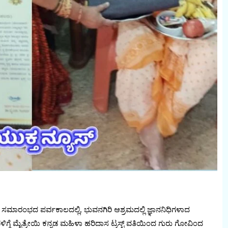
ಾಹ ಸಮಾರಂಭದ ಪರ್ವಕಾಲದಲ್ಲಿ, ಭುವನಗಿರಿ ಆಶ್ರಮದಲ್ಲಿ ಜ್ಞಾನನಿಧಿಗಳಾದ
ೆಳಿಗ್ಗೆ ಮೈತ್ರೇಯಿ ಕನ್ನಡ ಮಹಿಳಾ ಹರಿದಾಸ ಟ್ರಸ್ಟ್‌ ವತಿಯಿಂದ ಗುರು ಗೋವಿಂದ