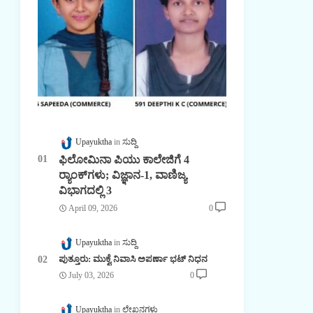
Upayuktha
ಸುದ್ದಿ
ಫಿಲೋಮಿನಾ ಪಿಯು ಕಾಲೇಜಿಗೆ 4
ರ್‍ಯಾಂಕ್‌ಗಳು; ವಿಜ್ಞಾನ-1, ವಾಣಿಜ್ಯ
ವಿಭಾಗದಲ್ಲಿ 3
April 09, 2026
0
Upayuktha
ಸುದ್ದಿ
ಪುತ್ತೂರು: ಮುಕ್ವೆ ನಿವಾಸಿ ಅಪರ್ಣಾ ಭಟ್ ನಿಧನ
July 03, 2026
0
Upayuktha
ಲೇಖನಗಳು