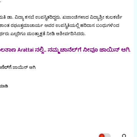
.
 ಡಾ. ವಿದ್ಯಾ ಕಸಬೆ ಉಪಸ್ಥಿತರಿದ್ದರು. ಖಜಾಂಚಿಗಳಾದ ವಿದ್ಯಾಶ್ರೀ ಕುಲಕರ್ಣಿ
 ಶಾಂತ ರಘೂತ್ತಮಾಚಾರ್ಯ ಅವರ ಉಪಸ್ಥಿತಿಯಲ್ಲಿ ಹರಿದಾಸ ಬಂಧುಗಳಿಂದ
್ಥರು ಎಲ್ಲರಿಗೂ ಮಂತ್ರಾಕ್ಷತೆ ನೀಡಿ ಆಶೀರ್ವದಿಸಿದರು.
ಾಣ Arattai ನಲ್ಲಿ... ನಮ್ಮ ಚಾನೆಲ್‌ಗೆ ನೀವೂ ಜಾಯಿನ್ ಆಗಿ.
ನೆಲ್‌ಗೆ
ಜಾಯಿನ್‌ ಆಗಿ
 ಮಾಡಿ