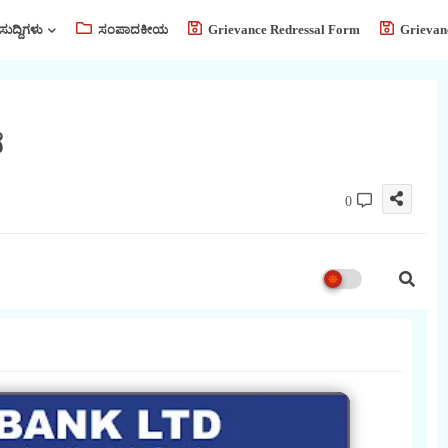
ಸುದ್ದಿಗಳು
ಸಂಪಾದಕೀಯ
Grievance Redressal Form
Grievan
ೆ
0