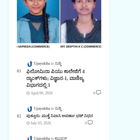
Upayuktha
ಸುದ್ದಿ
ಫಿಲೋಮಿನಾ ಪಿಯು ಕಾಲೇಜಿಗೆ 4
ರ್‍ಯಾಂಕ್‌ಗಳು; ವಿಜ್ಞಾನ-1, ವಾಣಿಜ್ಯ
ವಿಭಾಗದಲ್ಲಿ 3
April 09, 2026
0
Upayuktha
ಸುದ್ದಿ
ಪುತ್ತೂರು: ಮುಕ್ವೆ ನಿವಾಸಿ ಅಪರ್ಣಾ ಭಟ್ ನಿಧನ
July 03, 2026
0
Upayuktha
ಕ್ಯಾಂಪಸ್