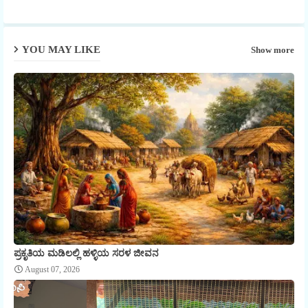
YOU MAY LIKE
Show more
ಪ್ರಕೃತಿಯ ಮಡಿಲಲ್ಲಿ ಹಳ್ಳಿಯ ಸರಳ ಜೀವನ
August 07, 2026