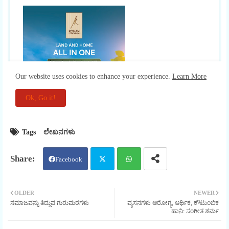
Tags
ಲೇಖನಗಳು
Facebook
Twit
Wha
OLDER
NEWER
ಸಮಾಜವನ್ನು ತಿದ್ದುವ ಗುರುಮಠಗಳು
ವ್ಯಸನಗಳು ಆರೋಗ್ಯ, ಆರ್ಥಿಕ, ಕೌಟುಂಬಿಕ
ter
tsap
ಹಾನಿ: ಸಂಗೀತ ಶರ್ಮ
p