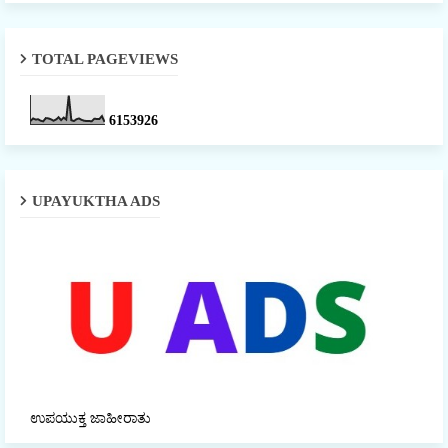
TOTAL PAGEVIEWS
6
1
5
3
9
2
6
UPAYUKTHA ADS
ಉಪಯುಕ್ತ ಜಾಹೀರಾತು