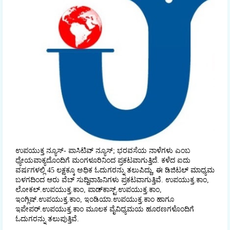
ಉಪಯುಕ್ತ ನ್ಯೂಸ್- ಪಾಸಿಟಿವ್ ನ್ಯೂಸ್; ಭರವಸೆಯ ನಾಳೆಗಳು ಎಂಬ
ಧ್ಯೇಯವಾಕ್ಯದೊಂದಿಗೆ ಮಂಗಳೂರಿನಿಂದ ಪ್ರಕಟವಾಗುತ್ತಿದೆ. ಕಳೆದ ಐದು
ವರ್ಷಗಳಲ್ಲಿ 45 ಲಕ್ಷಕ್ಕೂ ಅಧಿಕ ಓದುಗರನ್ನು ತಲುಪಿದ್ದು, ಈ ಡಿಜಿಟಲ್‌ ಮಾಧ್ಯಮ
ಬಳಗದಿಂದ ಆರು ವೆಬ್ ಸುದ್ದಿವಾಹಿನಿಗಳು ಪ್ರಕಟವಾಗುತ್ತಿವೆ. ಉಪಯುಕ್ತ.ಕಾಂ,
ಲೋಕಲ್‌.ಉಪಯುಕ್ತ.ಕಾಂ, ಪಾಡ್‌ಕಾಸ್ಟ್‌.ಉಪಯುಕ್ತ.ಕಾಂ,
ಇಂಗ್ಲಿಷ್.ಉಪಯುಕ್ತ.ಕಾಂ, ಇಂಡಿಯಾ.ಉಪಯುಕ್ತ.ಕಾಂ ಹಾಗೂ
ಇಪೇಪರ್‌.ಉಪಯುಕ್ತ.ಕಾಂ ಮೂಲಕ ವೈವಿಧ್ಯಮಯ ಹೂರಣಗಳೊಂದಿಗೆ
ಓದುಗರನ್ನು ತಲುಪುತ್ತಿವೆ.