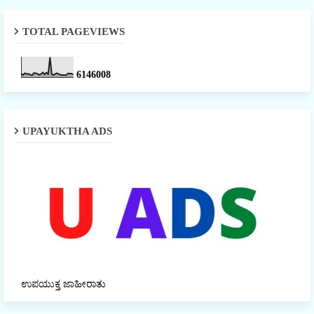
TOTAL PAGEVIEWS
6
1
4
6
0
0
8
UPAYUKTHA ADS
ಉಪಯುಕ್ತ ಜಾಹೀರಾತು