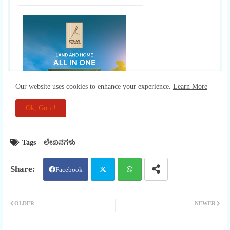
Tags
ಲೇಖನಗಳು
Facebook
Twit
Wha
OLDER
NEWER
ter
tsap