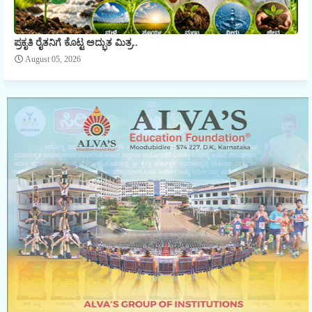
ಪ್ರಕೃತಿ ರೈತನಿಗೆ ಕೊಟ್ಟ ಅದ್ಭುತ ಮಿತ್ರ..
August 05, 2026