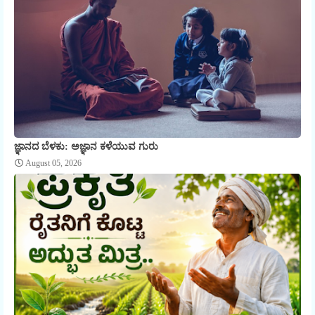
ಜ್ಞಾನದ ಬೆಳಕು: ಅಜ್ಞಾನ ಕಳೆಯುವ ಗುರು
August 05, 2026