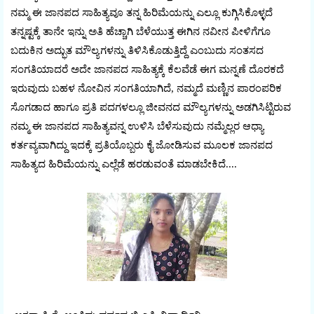
ನಮ್ಮ ಈ ಜಾನಪದ ಸಾಹಿತ್ಯವೂ ತನ್ನ ಹಿರಿಮೆಯನ್ನು ಎಲ್ಲೂ ಕುಗ್ಗಿಸಿಕೊಳ್ಳದೆ
ತನ್ನಷ್ಟಕ್ಕೆ ತಾನೇ ಇನ್ನು ಅತಿ ಹೆಚ್ಚಾಗಿ ಬೆಳೆಯುತ್ತ ಈಗಿನ ನವೀನ ಪೀಳಿಗೆಗೂ
ಬದುಕಿನ ಅದ್ಭುತ ಮೌಲ್ಯಗಳನ್ನು ತಿಳಿಸಿಕೊಡುತ್ತಿದ್ದೆ ಎಂಬುದು ಸಂತಸದ
ಸಂಗತಿಯಾದರೆ ಅದೇ ಜಾನಪದ ಸಾಹಿತ್ಯಕ್ಕೆ ಕೆಲವೆಡೆ ಈಗ ಮನ್ನಣೆ ದೊರಕದೆ
ಇರುವುದು ಬಹಳ ನೋವಿನ ಸಂಗತಿಯಾಗಿದೆ, ನಮ್ಮದೆ ಮಣ್ಣಿನ ಪಾರಂಪರಿಕ
ಸೊಗಡಾದ ಹಾಗೂ ಪ್ರತಿ ಪದಗಳಲ್ಲೂ ಜೀವನದ ಮೌಲ್ಯಗಳನ್ನು ಅಡಗಿಸಿಟ್ಟಿರುವ
ನಮ್ಮ ಈ ಜಾನಪದ ಸಾಹಿತ್ಯವನ್ನ ಉಳಿಸಿ ಬೆಳೆಸುವುದು ನಮ್ಮೆಲ್ಲರ ಆಧ್ಯಾ
ಕರ್ತವ್ಯವಾಗಿದ್ದು ಇದಕ್ಕೆ ಪ್ರತಿಯೊಬ್ಬರು ಕೈ ಜೋಡಿಸುವ ಮೂಲಕ ಜಾನಪದ
ಸಾಹಿತ್ಯದ ಹಿರಿಮೆಯನ್ನು ಎಲ್ಲೆಡೆ ಹರಡುವಂತೆ ಮಾಡಬೇಕಿದೆ....