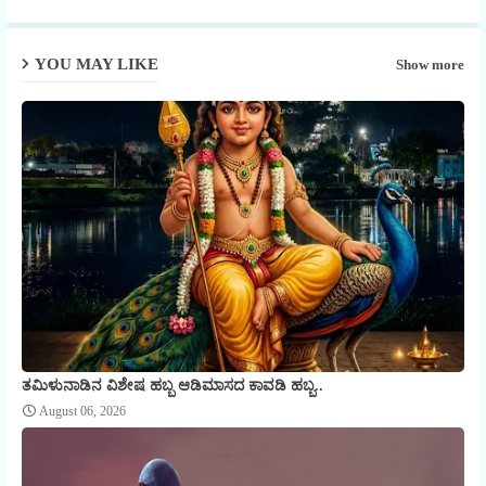
p
YOU MAY LIKE
Show more
ತಮಿಳುನಾಡಿನ ವಿಶೇಷ ಹಬ್ಬ ಆಡಿಮಾಸದ ಕಾವಡಿ ಹಬ್ಬ..
August 06, 2026