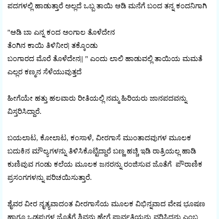
ಪದಗಳಲ್ಲಿ ಹಾಡುತ್ತಾರೆ ಅಲ್ಲದೆ ಒಬ್ಬ ತಾಯಿ ಆಡಿ ಮನೆಗೆ ಬಂದ ತನ್ನ ಕಂದನಿಗಾಗಿ
"ಆಡಿ ಬಾ ಎನ್ನ ಕಂದ ಅಂಗಾಲ ತೊಳೆದೇನ
ತೆಂಗಿನ ಕಾಯಿ ತಿಳಿನೀರ| ತಕ್ಕೊಂಡು
ಬಂಗಾರದ ಮೊರೆ ತೊಳೆದೇನ|| " ಎಂದು ಲಾಲಿ ಹಾಡುವಲ್ಲಿ ತಾಯಿಯ ಮಮತೆ
ಎಲ್ಲರ ಕಣ್ಮನ ಸೆಳೆಯುವುತ್ತದೆ
ಹೀಗೆಯೇ ಹತ್ತು ಹಲವಾರು ರೀತಿಯಲ್ಲಿ ನಮ್ಮ ಹಿರಿಯರು ಜಾನಪದವನ್ನು
ವಿಸ್ತರಿಸಿದ್ದಾರೆ.
ಬಯಲಾಟ, ಕೋಲಾಟ, ಕಂಸಾಳೆ, ವೀರಗಾಸೆ ಮುಂತಾದವುಗಳ ಮೂಲಕ
ಬದುಕಿನ ಮೌಲ್ಯಗಳನ್ನು ತಿಳಿಸಿಕೊಟ್ಟಿದ್ದಾರೆ ಬಣ್ಣ ಹಚ್ಚಿ ಇಡಿ ರಾತ್ರಿಯಲ್ಲ ಹಾಡಿ
ಕುಣಿವುವ ಗಂಡು ಕಲೆಯ ಮೂಲಕ ಜನರನ್ನು ರಂಜಿಸುವ ಜೊತೆಗೆ ಪೌರಾಣಿಕ
ಪ್ರಸಂಗಗಳನ್ನು ಪರಿಚಯಿಸುತ್ತಾರೆ.
ಶೈವರ ವೀರ ನೃತ್ಯವಾದಂತ ವೀರಗಾಸೆಯ ಮೂಲಕ ವಿಭಿನ್ನವಾದ ವೇಷ ಭೂಷಣ
ಹಾಗೂ ಒಡಪುಗಳ ಜೊತೆಗೆ ಶಿವನು ಹೇಗೆ ಪಾರ್ವತಿಯನ್ನು ವರಿಸಿದನು ಎಂಬ