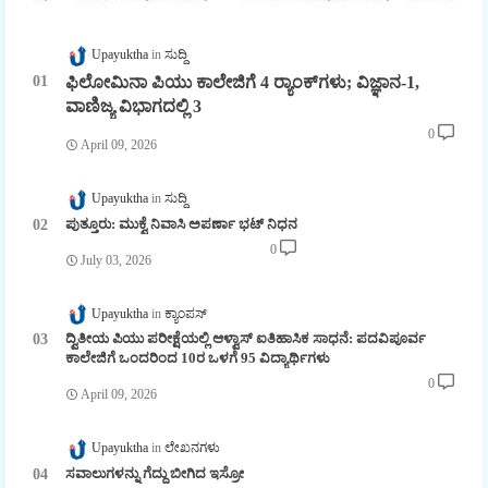
Upayuktha
ಸುದ್ದಿ
ಫಿಲೋಮಿನಾ ಪಿಯು ಕಾಲೇಜಿಗೆ 4 ರ್‍ಯಾಂಕ್‌ಗಳು; ವಿಜ್ಞಾನ-1,
ವಾಣಿಜ್ಯ ವಿಭಾಗದಲ್ಲಿ 3
0
April 09, 2026
Upayuktha
ಸುದ್ದಿ
ಪುತ್ತೂರು: ಮುಕ್ವೆ ನಿವಾಸಿ ಅಪರ್ಣಾ ಭಟ್ ನಿಧನ
0
July 03, 2026
Upayuktha
ಕ್ಯಾಂಪಸ್
ದ್ವಿತೀಯ ಪಿಯು ಪರೀಕ್ಷೆಯಲ್ಲಿ ಆಳ್ವಾಸ್ ಐತಿಹಾಸಿಕ ಸಾಧನೆ: ಪದವಿಪೂರ್ವ
ಕಾಲೇಜಿಗೆ ಒಂದರಿಂದ 10ರ ಒಳಗೆ 95 ವಿದ್ಯಾರ್ಥಿಗಳು
0
April 09, 2026
Upayuktha
ಲೇಖನಗಳು
ಸವಾಲುಗಳನ್ನು ಗೆದ್ದು ಬೀಗಿದ ಇಸ್ರೋ