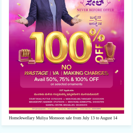
HomeJewellary Muliya Monsoon sale from July 13 to August 14