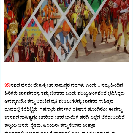
ಜಾ
ನಪದ ಹೆಸರೇ ಹೇಳುತ್ತೆ ಜನ ಸಾಮನ್ಯರ ಪದಗಳು ಎಂದು... ನಮ್ಮ ಹಿಂದಿನ
ಹಿರಿಕರು ಜಾನಪದವನ್ನ ತಮ್ಮ ಜೀವನದ ಒಂದು ಮುಖ್ಯ ಅಂಗವೆಂದೆ ಭವಿಸಿದ್ದರು
ಅದಕ್ಕಾಗಿಯೇ ತಮ್ಮ ಬದುಕಿನ ಪ್ರತಿ ಮಜಲುಗಳನ್ನು ಜಾನಪದ ಸಾಹಿತ್ಯದ
ರೂಪದಲ್ಲಿ ತೆರೆದಿಟ್ಟರು, ಸಹಸ್ರಾರು ವರ್ಷಗಳ ಇತಿಹಾಸ ಹೊಂದಿರೋ ಈ ನಮ್ಮ
ಜಾನಪದ ಸಾಹಿತ್ಯವೂ ಜನರಿಂದ ಜನರ ಬಾಯಿಗೆ ಹರಡಿ ಎಲ್ಲೆಡೆ ಬೆಳೆದುಬಂದಿದೆ
ಹಳ್ಳಿಯ ಜನರು, ರೈತರು, ಹಿರಿಯರು ತಮ್ಮ ಕೆಲಸದ ಉತ್ಸಾಹ