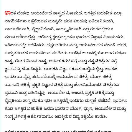
ಭಾ
ರತ ದೇಶವು ಆಯುರ್ವೇದ ಶಾಸ್ತ್ರದ ಪಿತಾಮಹ. ಜಗತ್ತಿನ ಬಹುತೇಕ ಎಲ್ಲಾ
ನಾಗರಿಕತೆಗಳು ಕಣ್ತೆರೆಯುವ ಮುನ್ನವೇ ಭರತ ಖಂಡವು ಐತಿಹಾಸಿಕವಾಗಿ,
ಸಾಮಾಜಿಕವಾಗಿ, ವೈಜ್ಞಾನಿಕವಾಗಿ, ಸಾಂಸ್ಕೃತಿಕವಾಗಿ ಎಲ್ಲ ರಂಗದಲ್ಲಿಯೂ
ಮಂಚೂಣಿಯಲ್ಲಿತ್ತು. ಆರೋಗ್ಯ ಕ್ಷೇತ್ರದಲ್ಲಂತೂ ಭಾರತದ ವಿಜ್ಞಾನ ಪಿತಾಮಹರು
ಇತಿಹಾಸವನ್ನೇ ರಚಿಸಿದರು. ಧನ್ವಂತರಿಯು ನಮ್ಮ ಆಯುರ್ವೇದದ ದೇವತೆ. ಚರಕ,
ಸುಶ್ರುತರಂತಹ ಆಯುರ್ವೇದ ಪಂಡಿತರು ಅಂದಿನ ಕಾಲದಲ್ಲಿಯೇ ಅಂಗ ರಚನಾ
ಶಾಸ್ತ್ರ, ರೋಗ ನಿಧಾನ ಶಾಸ್ತ್ರ, ಅರವಳಿಕೆಗಳ ಬಗ್ಗೆ ಮತ್ತು ಶಸ್ತ್ರಚಿಕಿತ್ಸೆಗಳ ಬಗ್ಗೆ
ಜ್ಞಾನವನ್ನು ಹೊಂದಿದ್ದರು. ಅಂಗಕಸಿ ವಿಜ್ಞಾನ ಕೂಡ ಚಾಲ್ತಿಯಲ್ಲಿತ್ತು. ಅಂತಹ
ಭಾರತೀಯ ವೈದ್ಯ ಪರಂಪರೆಯಲ್ಲಿ ಆಯುರ್ವೇದ ಚಿಕಿತ್ಸೆ, ಯೋಗ ಚಿಕಿತ್ಸೆ,
ಯುನಾನಿ ಚಿಕಿತ್ಸೆ, ಪ್ರಕೃತಿ ವಿಜ್ಞಾನ ಚಿಕಿತ್ಸೆ ಮತ್ತು ಹೋಮಿಯೋಪತಿ ಚಿಕಿತ್ಸೆಗಳು
ಪ್ರಮುಖ ಪಾತ್ರ ವಹಿಸಿದ್ದವು. ಆಯುರ್ವೇದ, ಆಹಾರ, ಪ್ರಕೃತಿ ಚಿಕಿತ್ಸೆ ಮತ್ತು
ವೈದ್ಯಕೀಯ ಶಾಸ್ತ್ರವಂತೂ ಇಡೀ ಜಗತ್ತಿನಲ್ಲಿ ಇಂದಿಗೂ ಮನ್ನಣೆ ಪಡೆದಿದೆ. ಇಂದಿಗೂ
ಕೂಡ ಜಗತ್ತಿನ ಬಹುತೇಕ ಜನರು ಭಾರತದ ಯೋಗ, ಧ್ಯಾನ, ಆಯುರ್ವೇದ ಮತ್ತು
ಸಂಸ್ಕೃತಿಗಳತ್ತ ಆಕರ್ಷಿತರಾಗಲು ಅದಕ್ಕಿರುವ ದಿವ್ಯ ಶಕ್ತಿಯೇ ಕಾರಣ.