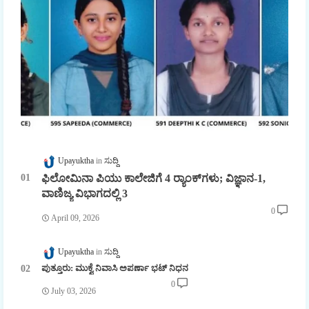
Upayuktha
ಸುದ್ದಿ
ಫಿಲೋಮಿನಾ ಪಿಯು ಕಾಲೇಜಿಗೆ 4 ರ್‍ಯಾಂಕ್‌ಗಳು; ವಿಜ್ಞಾನ-1,
ವಾಣಿಜ್ಯ ವಿಭಾಗದಲ್ಲಿ 3
0
April 09, 2026
Upayuktha
ಸುದ್ದಿ
ಪುತ್ತೂರು: ಮುಕ್ವೆ ನಿವಾಸಿ ಅಪರ್ಣಾ ಭಟ್ ನಿಧನ
0
July 03, 2026