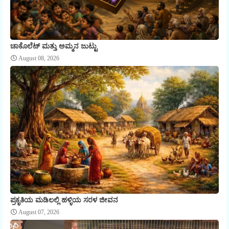
ಚಾಕೊಲೆಟ್ ಮತ್ತು ಅಮ್ಮನ ಜುಟ್ಟು
August 08, 2026
ಪ್ರಕೃತಿಯ ಮಡಿಲಲ್ಲಿ ಹಳ್ಳಿಯ ಸರಳ ಜೀವನ
August 07, 2026