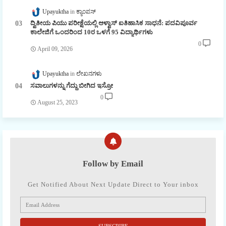
Upayuktha
ಕ್ಯಾಂಪಸ್
ದ್ವಿತೀಯ ಪಿಯು ಪರೀಕ್ಷೆಯಲ್ಲಿ ಆಳ್ವಾಸ್ ಐತಿಹಾಸಿಕ ಸಾಧನೆ: ಪದವಿಪೂರ್ವ
ಕಾಲೇಜಿಗೆ ಒಂದರಿಂದ 10ರ ಒಳಗೆ 95 ವಿದ್ಯಾರ್ಥಿಗಳು
0
April 09, 2026
Upayuktha
ಲೇಖನಗಳು
ಸವಾಲುಗಳನ್ನು ಗೆದ್ದು ಬೀಗಿದ ಇಸ್ರೋ
0
August 25, 2023
Follow by Email
Get Notified About Next Update Direct to Your inbox