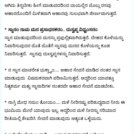
ಅಗಿದು ತಿನ್ನಬೇಕು ಹೀಗೆ ಮಾಡುವದರಿಂದ ಬಾಯಲ್ಲಿನ ಜೊಲ್ಲು ರಸವು
ಆಹಾರದೊಂದಿಗೆ ಮಿಳಿತವಾಗಿ ಆಹಾರವು ಸುಲಭವಾಗಿ ಜೀರ್ಣವಾಗುತ್ತದೆ.
* ಸ್ನಾನಂ ನಾಮ ಮನ ಪ್ರಸಾಧನಕರಂ.. ದುಸ್ವಪ್ನ ವಿಧ್ವಂಸನಂ
ಸ್ನಾನ ಮಾಡುವುದರಿಂದ ಮನಸ್ಸು ಪ್ರಫುಲ್ಲಿತವಾಗಿರುತ್ತದೆ. ದೇಹದ ಕೊಳೆಯನ್ನು
ನಿವಾರಿಸುವುದರ ಜೊತೆ ಜೊತೆಗೆ ಸ್ನಾನವು ಮನದ ಕೊಳೆಯನ್ನು ಕೂಡ
ನಿವಾರಿಸುತ್ತದೆ. ಸ್ನಾನವು ದುಃಸ್ವಪ್ನಗಳನ್ನು ನಿವಾರಿಸುತ್ತದೆ.
* ನ ಸ್ನಾನ ಮಾಚರೇತ ಭುಕ್ತ್ವಾಂ.... ಆಹಾರ ಸೇವನೆ ಮಾಡಿದ ನಂತರ ಸ್ನಾನ
ಮಾಡುವುದು ವಿಷಮಕರವಾಗಿ ಪರಿಣಮಿಸುತ್ತದೆ. ಆದ್ದರಿಂದ ಯಾವತ್ತೂ
ನಿತ್ಯಕರ್ಮ ಮತ್ತು ಸ್ನಾನಾದಿಗಳ ನಂತರವೇ ಆಹಾರ ಸೇವನೆ ಮಾಡಬೇಕು.
* ನಾಸ್ತಿ ಮೇಧ ಸಮಂ ತೋಯಂ.... ಮಳೆ ನೀರಿನಷ್ಟು ಪರಿಶುದ್ಧವಾದ ನೀರು ಈ
ಭೂಮಿಯ ಮೇಲೆ ಯಾವುದು ಇಲ್ಲ. ಆದ್ದರಿಂದ ಮಳೆ ನೀರನ್ನು ಸರಿಯಾದ
ರೀತಿಯಲ್ಲಿ ಶೇಖರಿಸಿ ಸೇವನೆ ಮಾಡುವುದು ಅತ್ಯಂತ ಒಳ್ಳೆಯದು.