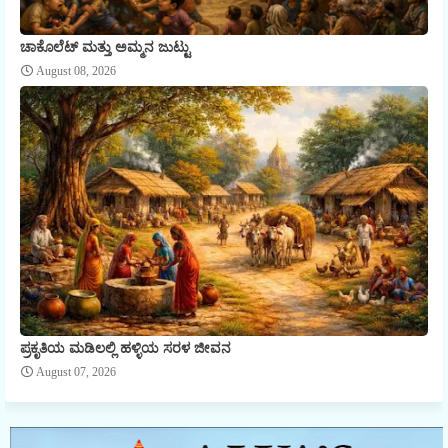
ಚಾಕೊಲೆಟ್ ಮತ್ತು ಅಮ್ಮನ ಜುಟ್ಟು
August 08, 2026
ಪ್ರಕೃತಿಯ ಮಡಿಲಲ್ಲಿ ಹಳ್ಳಿಯ ಸರಳ ಜೀವನ
August 07, 2026