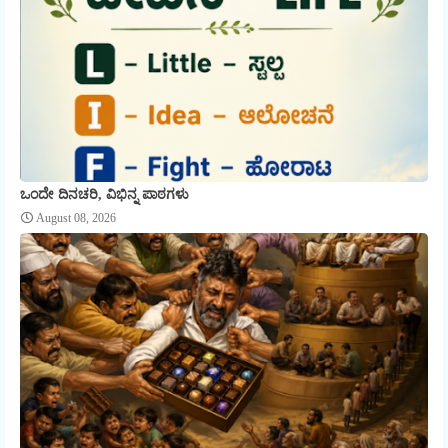
ಒಂದೇ ದಿನಚರಿ, ವಿಭಿನ್ನ ಪಾಠಗಳು
August 08, 2026