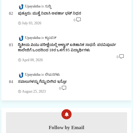
Upayuktha
ಸುದ್ದಿ
ಪುತ್ತೂರು: ಮುಕ್ವೆ ನಿವಾಸಿ ಅಪರ್ಣಾ ಭಟ್ ನಿಧನ
0
July 03, 2026
Upayuktha
ಕ್ಯಾಂಪಸ್
ದ್ವಿತೀಯ ಪಿಯು ಪರೀಕ್ಷೆಯಲ್ಲಿ ಆಳ್ವಾಸ್ ಐತಿಹಾಸಿಕ ಸಾಧನೆ: ಪದವಿಪೂರ್ವ
ಕಾಲೇಜಿಗೆ ಒಂದರಿಂದ 10ರ ಒಳಗೆ 95 ವಿದ್ಯಾರ್ಥಿಗಳು
0
April 09, 2026
Upayuktha
ಲೇಖನಗಳು
ಸವಾಲುಗಳನ್ನು ಗೆದ್ದು ಬೀಗಿದ ಇಸ್ರೋ
0
August 25, 2023
Follow by Email