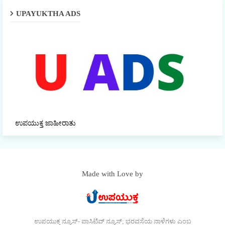
UPAYUKTHA ADS
ಉಪಯುಕ್ತ ಜಾಹೀರಾತು
Made with Love by
ಉಪಯುಕ್ತ ನ್ಯೂಸ್- ಪಾಸಿಟಿವ್ ನ್ಯೂಸ್; ಭರವಸೆಯ ನಾಳೆಗಳು ಎಂಬ