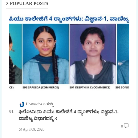
POPULAR POSTS
Upayuktha
ಸುದ್ದಿ
ಫಿಲೋಮಿನಾ ಪಿಯು ಕಾಲೇಜಿಗೆ 4 ರ್‍ಯಾಂಕ್‌ಗಳು; ವಿಜ್ಞಾನ-1,
ವಾಣಿಜ್ಯ ವಿಭಾಗದಲ್ಲಿ 3
0
April 09, 2026